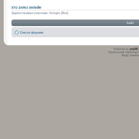
ХТО ЗАРАЗ ОНЛАЙН
Зареєстровані учасники:
Google [Bot]
Сайт
‹
Список форумів
Powered by
phpBB
Український переклад
Blogs power
:
: