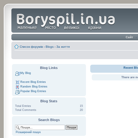
Сайт
‹
Список форумів
‹
Blogs
‹
За життя
Blog Links
Recent Bl
My Blog
There are n
Recent Blog Entries
Random Blog Entries
Popular Blog Entries
Blog Stats
Total Entries
15
Total Comments
20
Search Blogs
Розширений пошук