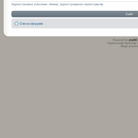
Зареєстровані учасники: Немає зареєстрованих користувачів
Сайт
‹
Список форумів
Powered by
phpBB
Український переклад
Blogs power
:
: