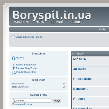
Сайт
‹
Список форумів
‹
Blogs
Blog Links
CATEGORY
My Blog
Мій день
Recent Blog Entries
Random Blog Entries
За життя
Popular Blog Entries
Я так думаю
Blog Stats
Total Entries
15
Total Comments
20
Бориспіль
Search Blogs
Я творю
Розширений пошук
Це повний пе