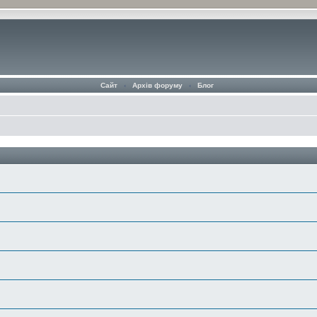
Сайт
‹
Архів форуму
‹
Блог