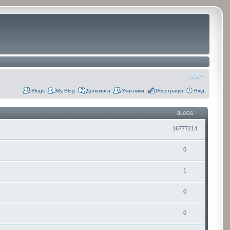
Blogs
My Blog
Допомога
Учасники
Реєстрація
Вхід
BLOGS
16777214
0
1
0
0