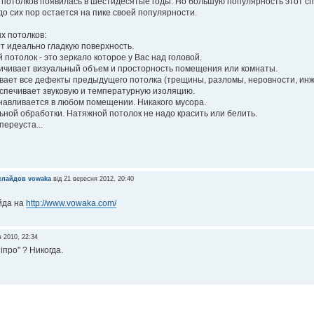
потолков появилась в шестидесятые годы. Но большую популярность этот спо
до сих пор остается на пике своей популярности.
х потолков:
т идеально гладкую поверхность.
 потолок - это зеркало которое у Вас над головой.
ичивает визуальный объем и просторность помещения или комнаты.
вает все дефекты предыдущего потолка (трещины, разломы, неровности, инже
спечивает звуковую и температурную изоляцию.
навливается в любом помещении. Никакого мусора.
ной обработки. Натяжной потолок не надо красить или белить.
переуста...
слайдов
vowaka
від 21 вересня 2012, 20:40
йда на
http://www.vowaka.com/
я 2010, 22:34
іпро" ? Никогда.