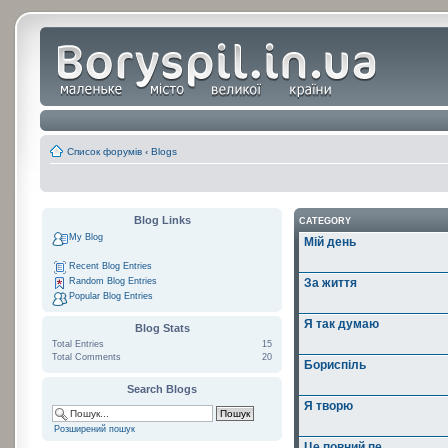
Список форумів
‹
Blogs
Blog Links
CATEGORY
My Blog
Мій день
Recent Blog Entries
Random Blog Entries
За життя
Popular Blog Entries
Я так думаю
Blog Stats
Total Entries
15
Total Comments
20
Бориспіль
Search Blogs
Я творю
Розширений пошук
Це повний пе