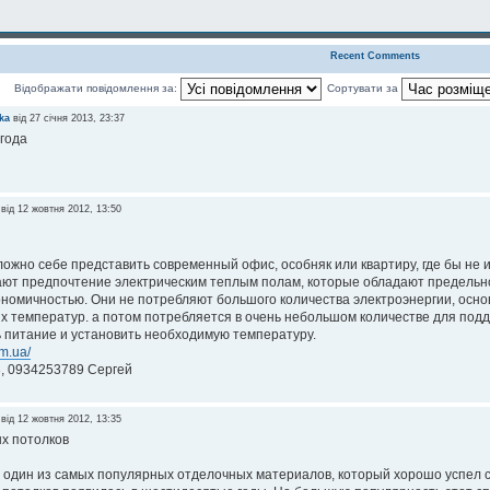
Recent Comments
Відображати повідомлення за:
Сортувати за
ka
від 27 січня 2013, 23:37
года
від 12 жовтня 2012, 13:50
ложно себе представить современный офис, особняк или квартиру, где бы не
ают предпочтение электрическим теплым полам, которые обладают предельн
ономичностью. Они не потребляют большого количества электроэнергии, осно
х температур. а потом потребляется в очень небольшом количестве для подд
ь питание и установить необходимую температуру.
om.ua/
, 0934253789 Сергей
від 12 жовтня 2012, 13:35
х потолков
о один из самых популярных отделочных материалов, который хорошо успел 