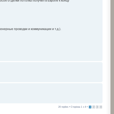
соб отделки потолка получил в Европе к концу
нерные проводки и коммуникации и т.д.).
20 replies • Сторінка
1
з
4
•
1
2
3
4