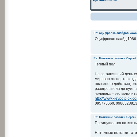
Re: оцифровка слайдов
vowa
Оцифрован слайд 1986 
Re: Натяжные потолки
Сергей
Теплый пол
На сегодняшний день с
мировых экспертов отд
полезного действия, эк
разогрев пола до нужны
человека – это включит
http://www.kievpotolok.c
095775660, 0986528813
Re: Натяжные потолки
Сергей
Преимущества натяжны
Натяжные потолки - эт