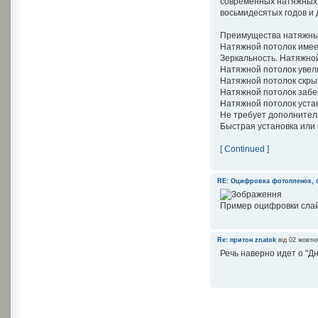
современных натяжных 
восьмидесятых годов и 
Преимущества натяжны
Натяжной потолок имее
Зеркальность. Натяжной
Натяжной потолок увел
Натяжной потолок скры
Натяжной потолок забе
Натяжной потолок уста
Не требует дополнитель
Быстрая установка или 
[ Continued ]
RE: Оцифровка фотопленок, 
Пример оцифровки сла
Re: притон
znatok
від 02 жовтн
Речь наверно идет о "Дн