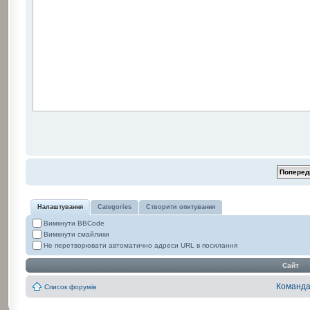
Налаштування
Categories
Створити опитування
Вимкнути BBCode
Вимкнути смайлики
Не перетворювати автоматично адреси URL в посилання
Сайт
‹
Команд
Список форумів