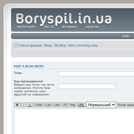
Сайт
‹
Список форумів
‹
Blogs
‹
My Blog
‹
Add a new blog entry
POST A BLOG ENTRY
Тема:
Код підтвердження:
Введіть код точно так, як на
зображенні. Регістр букв
немає значення, нуль
відсутній на зображенні.