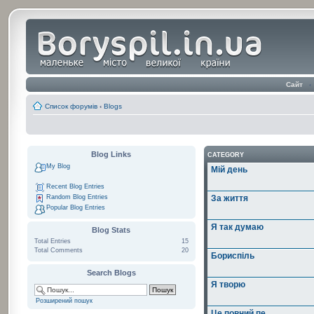
Сайт
‹
Список форумів
‹
Blogs
Blog Links
CATEGORY
My Blog
Мій день
Recent Blog Entries
Random Blog Entries
За життя
Popular Blog Entries
Я так думаю
Blog Stats
Total Entries
15
Total Comments
20
Бориспіль
Search Blogs
Я творю
Розширений пошук
Це повний пе