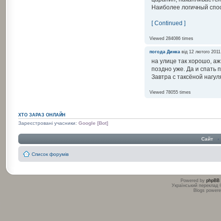
Наиболее логичный спос
[ Continued ]
Viewed 284086 times
погода
Динка
від 12 лютого 2011
на улице так хорошо, аж
поздно уже. Да и спать 
Завтра с таксёной нагул
Viewed 78055 times
ХТО ЗАРАЗ ОНЛАЙН
Зареєстровані учасники:
Google [Bot]
Сайт
‹
Список форумів
Powered by
phpBB
Український переклад
Blogs power
:
: