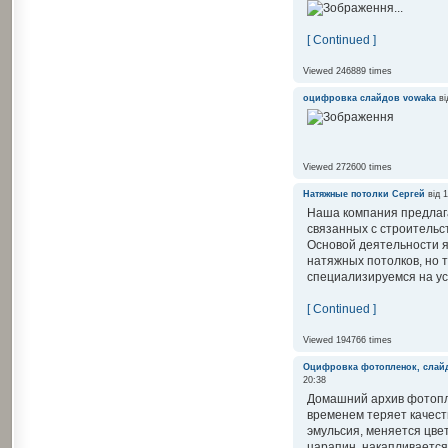
...
[ Continued ]
Viewed 246889 times
оцифровка слайдов
vowaka
ві
Viewed 272600 times
Натяжные потолки
Сергей
від 1
Наша компания предлага
связанных с строительс
Основой деятельности 
натяжных потолков, но 
специализируемся на уст
[ Continued ]
Viewed 194766 times
Оцифровка фотопленок, слай
20:38
Домашний архив фотопл
временем теряет качест
эмульсия, меняется цве
царапин, накапливается 