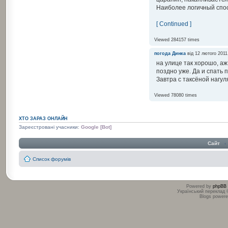
Наиболее логичный спос
[ Continued ]
Viewed 284157 times
погода
Динка
від 12 лютого 2011
на улице так хорошо, аж
поздно уже. Да и спать 
Завтра с таксёной нагул
Viewed 78080 times
ХТО ЗАРАЗ ОНЛАЙН
Зареєстровані учасники:
Google [Bot]
Сайт
‹
Список форумів
Powered by
phpBB
Український переклад
Blogs power
:
: