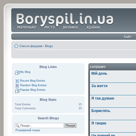
Сайт
‹
Список форумів
‹
Blogs
Blog Links
CATEGORY
My Blog
Мій день
Recent Blog Entries
Random Blog Entries
За життя
Popular Blog Entries
Я так думаю
Blog Stats
Total Entries
15
Total Comments
20
Бориспіль
Search Blogs
Я творю
Розширений пошук
Це повний пе