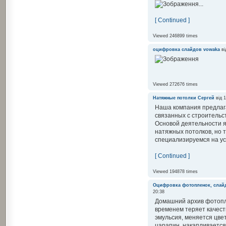
...
[ Continued ]
Viewed 246899 times
оцифровка слайдов
vowaka
ві
Viewed 272676 times
Натяжные потолки
Сергей
від 1
Наша компания предлага
связанных с строительс
Основой деятельности 
натяжных потолков, но 
специализируемся на уст
[ Continued ]
Viewed 194878 times
Оцифровка фотопленок, слай
20:38
Домашний архив фотопл
временем теряет качест
эмульсия, меняется цве
царапин, накапливается 