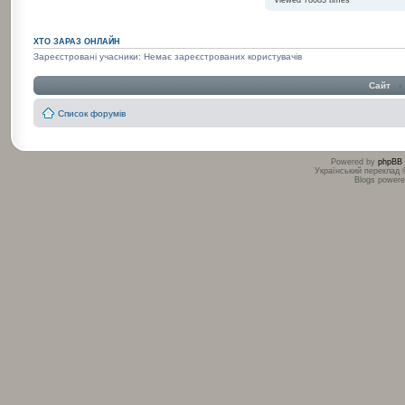
Viewed 78083 times
ХТО ЗАРАЗ ОНЛАЙН
Зареєстровані учасники: Немає зареєстрованих користувачів
Сайт
‹
Список форумів
Powered by
phpBB
Український переклад
Blogs power
:
: