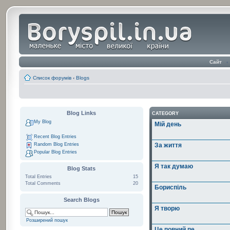
Сайт
‹
Список форумів
‹
Blogs
Blog Links
CATEGORY
My Blog
Мій день
Recent Blog Entries
Random Blog Entries
За життя
Popular Blog Entries
Я так думаю
Blog Stats
Total Entries
15
Total Comments
20
Бориспіль
Search Blogs
Я творю
Розширений пошук
Це повний пе