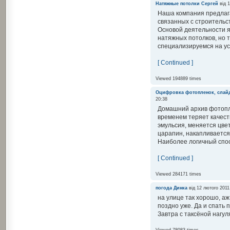
Натяжные потолки
Сергей
від 1
Наша компания предлага
связанных с строительс
Основой деятельности 
натяжных потолков, но 
специализируемся на уст
[ Continued ]
Viewed 194889 times
Оцифровка фотопленок, слай
20:38
Домашний архив фотопл
временем теряет качест
эмульсия, меняется цве
царапин, накапливается 
Наиболее логичный спос
[ Continued ]
Viewed 284171 times
погода
Динка
від 12 лютого 2011
на улице так хорошо, аж
поздно уже. Да и спать 
Завтра с таксёной нагул