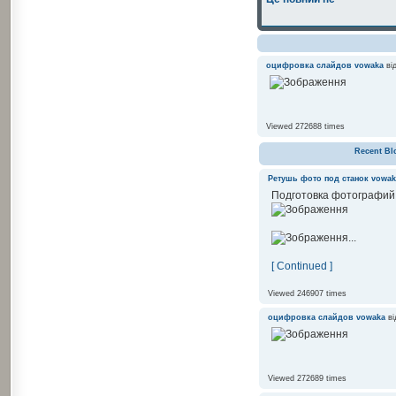
оцифровка слайдов
vowaka
від
Viewed 272688 times
Recent Bl
Ретушь фото под станок
vowak
Подготовка фотографий 
...
[ Continued ]
Viewed 246907 times
оцифровка слайдов
vowaka
ві
Viewed 272689 times