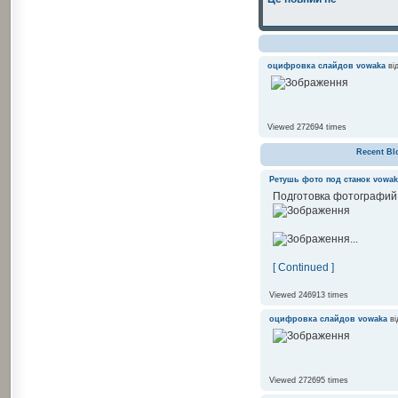
оцифровка слайдов
vowaka
від
Viewed 272694 times
Recent Bl
Ретушь фото под станок
vowak
Подготовка фотографий 
...
[ Continued ]
Viewed 246913 times
оцифровка слайдов
vowaka
ві
Viewed 272695 times