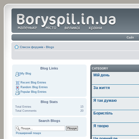
Сайт
‹
Список форумів
‹
Blogs
Blog Links
CATEGORY
My Blog
Мій день
Recent Blog Entries
Random Blog Entries
За життя
Popular Blog Entries
Я так думаю
Blog Stats
Total Entries
15
Total Comments
20
Бориспіль
Search Blogs
Я творю
Розширений пошук
Це повний пе