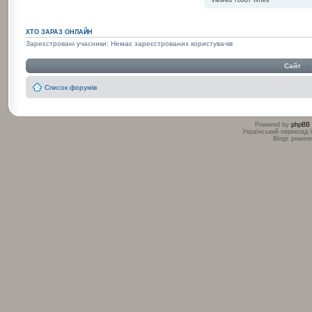
Viewed 78087 times
ХТО ЗАРАЗ ОНЛАЙН
Зареєстровані учасники: Немає зареєстрованих користувачів
Сайт
‹
Список форумів
Powered by
phpBB
Український переклад
Blogs power
:
: