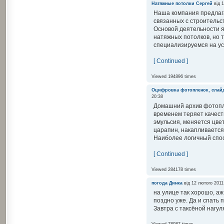
Натяжные потолки
Сергей
від 1
Наша компания предлага
связанных с строительс
Основой деятельности 
натяжных потолков, но 
специализируемся на уст
[ Continued ]
Viewed 194896 times
Оцифровка фотопленок, слай
20:38
Домашний архив фотопл
временем теряет качест
эмульсия, меняется цве
царапин, накапливается 
Наиболее логичный спос
[ Continued ]
Viewed 284178 times
погода
Динка
від 12 лютого 2011
на улице так хорошо, аж
поздно уже. Да и спать 
Завтра с таксёной нагул