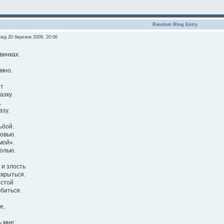
Random Blog Entry
від 20 березня 2009, 20:06
е
винках.
имно.
ет
азку.
,
азу.
ьбой.
овью.
мой».
олью.
 и злость
скрыться.
остой
биться.
е,
 мне: