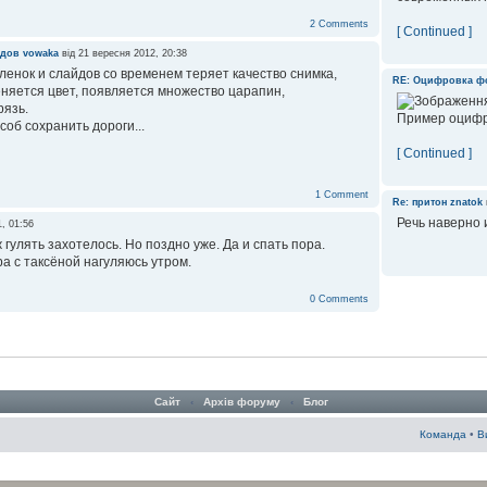
2 Comments
[ Continued ]
йдов
vowaka
від 21 вересня 2012, 20:38
енок и слайдов со временем теряет качество снимка,
RE: Оцифровка ф
няется цвет, появляется множество царапин,
рязь.
Пример оцифр
об сохранить дороги...
[ Continued ]
1 Comment
Re: притон
znatok
Речь наверно и
1, 01:56
 гулять захотелось. Но поздно уже. Да и спать пора.
а с таксёной нагуляюсь утром.
0 Comments
Сайт
‹
Архів форуму
‹
Блог
Команда
•
В