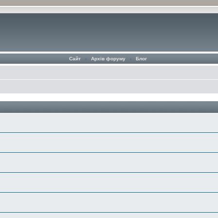
Сайт
‹
Архів форуму
‹
Блог