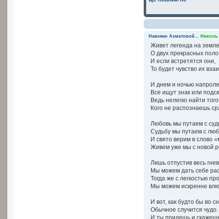
Навеяно Ахматовой…
Николь
Живет легенда на земл
О двух прекрасных поло
И если встретятся они,
То будет чувство их вза
И днем и ночью напрол
Все ищут знак или подск
Ведь нелегко найти того
Кого не распознаешь ср
Любовь мы путаем с суд
Судьбу мы путаем с люб
И свято верим в слово «
Живем уже мы с новой р
Лишь отпустив весь гнев
Мы можем дать себе ра
Тогда же с легкостью пр
Мы можем искренне влю
И вот, как будто бы во сн
Обычное случится чудо.
И ты придешь и скажешь