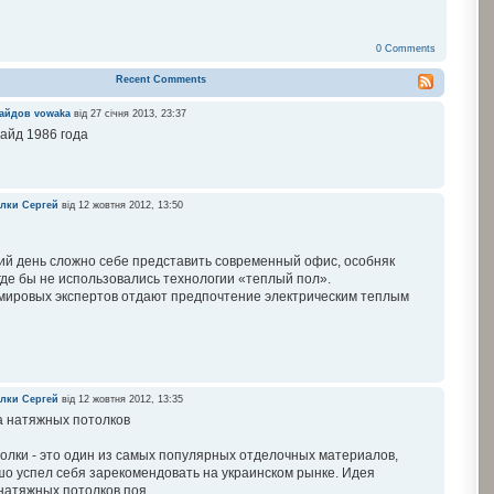
0 Comments
Recent Comments
лайдов
vowaka
від 27 січня 2013, 23:37
айд 1986 года
олки
Сергей
від 12 жовтня 2012, 13:50
ий день сложно себе представить современный офис, особняк
 где бы не использовались технологии «теплый пол».
мировых экспертов отдают предпочтение электрическим теплым
олки
Сергей
від 12 жовтня 2012, 13:35
 натяжных потолков
лки - это один из самых популярных отделочных материалов,
о успел себя зарекомендовать на украинском рынке. Идея
атяжных потолков поя...