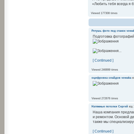
«Любить тебя всегда я 
Viewed 177308 times
Ретушь фото под станок
vowa
Подготовка фотографий
...
[ Continued ]
Viewed 246899 times
оцифровка слайдов
vowaka
в
Viewed 272676 times
Натяжные потолки
Сергей
від 
Наша компания предлаг
и ремонтом. Основой д
также мы специализируе
[ Continued ]