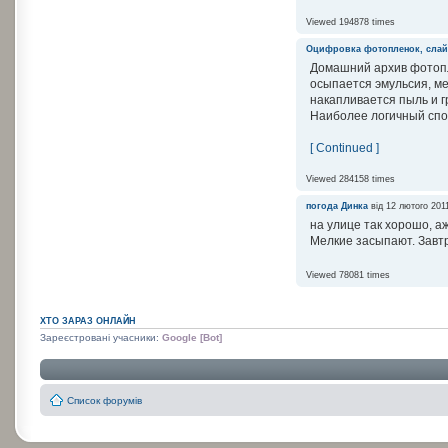
Viewed 194878 times
Оцифровка фотопленок, сла
Домашний архив фотопл
осыпается эмульсия, ме
накапливается пыль и г
Наиболее логичный спос
[ Continued ]
Viewed 284158 times
погода
Динка
від 12 лютого 201
на улице так хорошо, аж
Мелкие засыпают. Завтр
Viewed 78081 times
ХТО ЗАРАЗ ОНЛАЙН
Зареєстровані учасники:
Google [Bot]
Список форумів