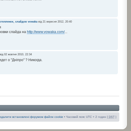
отопленок, слайдов
vowaka
від 21 вересня 2012, 20:40
овки слайда на
http://www.vowaka.com/
...
від 02 жовтня 2010, 22:34
дет о "Дніпро" ? Никогда.
идалити встановлені форумом файли cookie
• Часовий пояс UTC + 2 годин [
DST
]