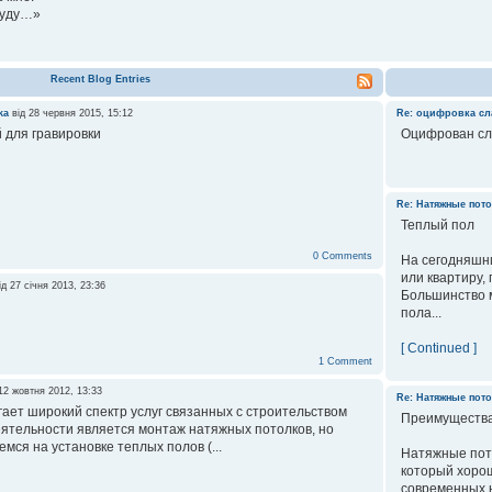
буду…»
Recent Blog Entries
ka
від 28 червня 2015, 15:12
Re: оцифровка с
 для гравировки
Оцифрован сл
Re: Натяжные пот
Теплый пол
0 Comments
На сегодняшн
или квартиру,
ід 27 січня 2013, 23:36
Большинство 
пола...
[ Continued ]
1 Comment
12 жовтня 2012, 13:33
Re: Натяжные пот
ает широкий спектр услуг связанных с строительством
Преимущества
еятельности является монтаж натяжных потолков, но
мся на установке теплых полов (...
Натяжные пото
который хорош
современных н