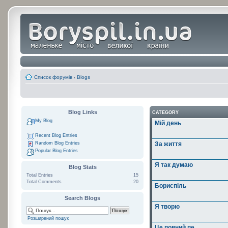
Список форумів
‹
Blogs
Blog Links
CATEGORY
My Blog
Мій день
Recent Blog Entries
Random Blog Entries
За життя
Popular Blog Entries
Я так думаю
Blog Stats
Total Entries
15
Total Comments
20
Бориспіль
Search Blogs
Я творю
Розширений пошук
Це повний пе