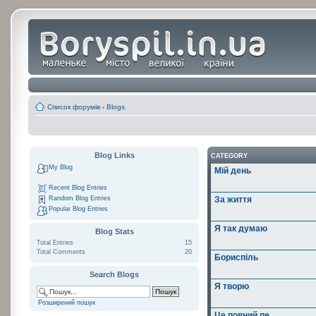
Список форумів
‹
Blogs
Blog Links
CATEGORY
My Blog
Мій день
Recent Blog Entries
Random Blog Entries
За життя
Popular Blog Entries
Я так думаю
Blog Stats
Total Entries
15
Total Comments
20
Бориспіль
Search Blogs
Я творю
Розширений пошук
Це повний пе