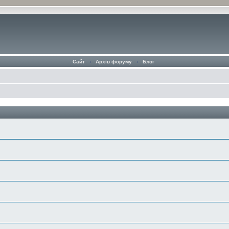
Сайт
‹
Архів форуму
‹
Блог