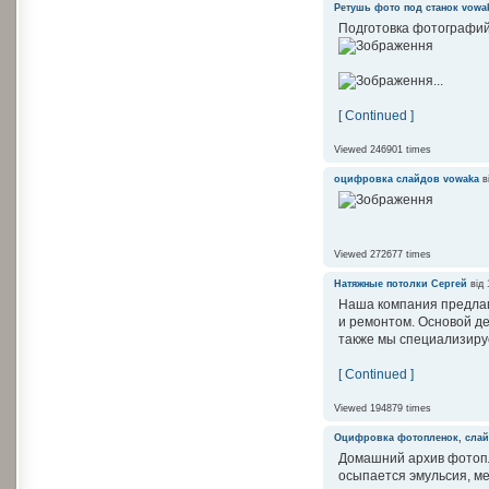
Ретушь фото под станок
vowa
Подготовка фотографий
...
[ Continued ]
Viewed 246901 times
оцифровка слайдов
vowaka
в
Viewed 272677 times
Натяжные потолки
Сергей
від 
Наша компания предлаг
и ремонтом. Основой д
также мы специализируе
[ Continued ]
Viewed 194879 times
Оцифровка фотопленок, сла
Домашний архив фотопл
осыпается эмульсия, ме