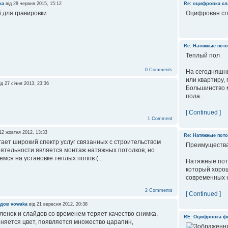
ka
від 28 червня 2015, 15:12
Re: оцифровка с
 для гравировки
Оцифрован сл
Re: Натяжные пот
Теплый пол
0 Comments
На сегодняшн
или квартиру,
ід 27 січня 2013, 23:36
Большинство 
пола...
[ Continued ]
1 Comment
12 жовтня 2012, 13:33
Re: Натяжные пот
ает широкий спектр услуг связанных с строительством
Преимущества
еятельности является монтаж натяжных потолков, но
мся на установке теплых полов (...
Натяжные пото
который хорош
современных н
2 Comments
[ Continued ]
йдов
vowaka
від 21 вересня 2012, 20:38
енок и слайдов со временем теряет качество снимка,
RE: Оцифровка ф
няется цвет, появляется множество царапин,