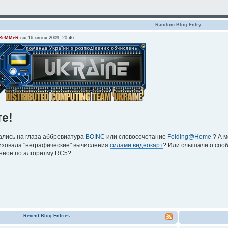
Random Blog Entry
ReMMeR
від 16 квітня 2009, 20:46
те!
ались на глаза аббревиатура
BOINC
или словосочетание
Folding@Home
? А м
зовала "неграфические" вычисления
силами видеокарт
? Или слышали о соо
нное по алгоритму RC5?
Recent Blog Entries