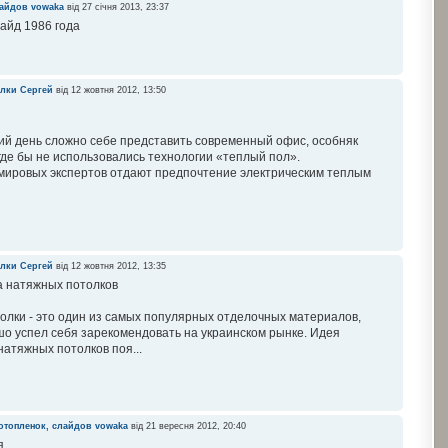
лайдов
vowaka
від 27 січня 2013, 23:37
айд 1986 года
олки
Сергей
від 12 жовтня 2012, 13:50
ий день сложно себе представить современный офис, особняк
 где бы не использовались технологии «теплый пол».
мировых экспертов отдают предпочтение электрическим теплым
олки
Сергей
від 12 жовтня 2012, 13:35
 натяжных потолков
лки - это один из самых популярных отделочных материалов,
о успел себя зарекомендовать на украинском рынке. Идея
атяжных потолков поя...
отопленок, слайдов
vowaka
від 21 вересня 2012, 20:40