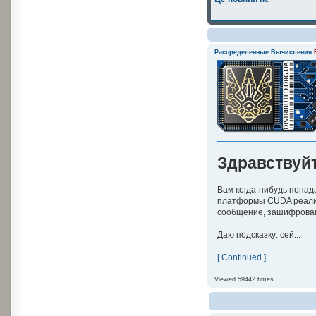
Распределенные Вычисления
Здравствуй
Вам когда-нибудь попад
платформы CUDA реали
сообщение, зашифрова
Даю подсказку: сей...
[ Continued ]
Viewed 59442 times