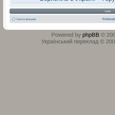
Сайт
‹
Команд
Список форумів
Powered by
phpBB
© 200
Український переклад © 20
:
: