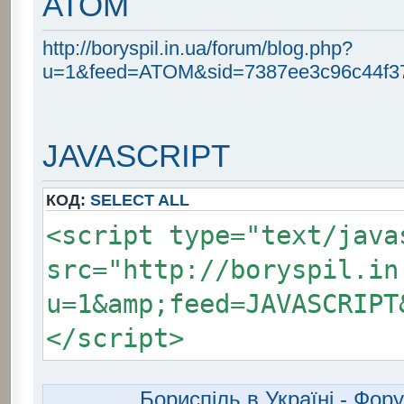
ATOM
http://boryspil.in.ua/forum/blog.php?
u=1&feed=ATOM&sid=7387ee3c96c44f37
JAVASCRIPT
КОД:
SELECT ALL
<script type="text/java
src="http://boryspil.in
u=1&amp;feed=JAVASCRIPT
</script>
Бориспіль в Україні - Фо