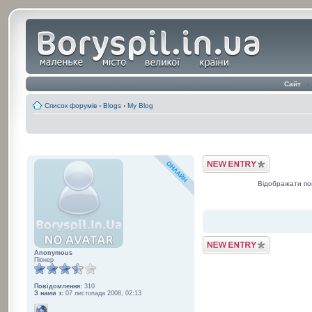
Сайт
‹
Список форумів
‹
Blogs
‹
My Blog
Post a Blog Entry
Відображати по
Post a Blog Entry
Anonymous
Піонер
Повідомлення:
310
З нами з:
07 листопада 2008, 02:13