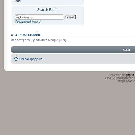
Search Blogs
Розширений пошук
ХТО ЗАРАЗ ОНЛАЙН
Зареєстровані учасники:
Google [Bot]
Сайт
‹
Список форумів
Powered by
phpBB
Український переклад
Blogs power
:
: