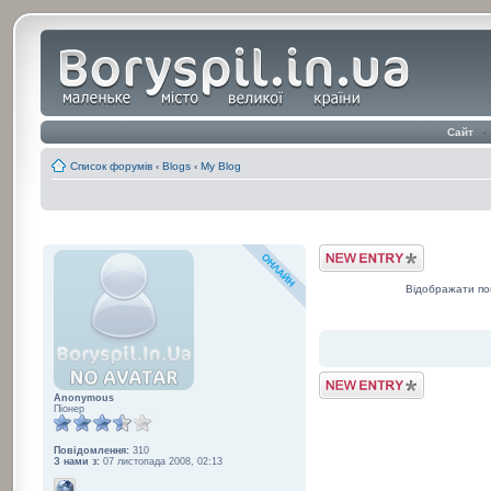
Сайт
‹
Список форумів
‹
Blogs
‹
My Blog
Post a Blog Entry
Відображати по
Post a Blog Entry
Anonymous
Піонер
Повідомлення:
310
З нами з:
07 листопада 2008, 02:13