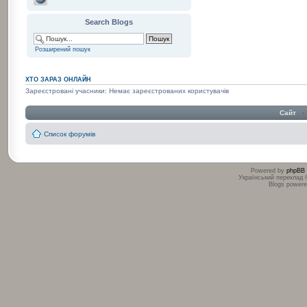
Search Blogs
Розширений пошук
ХТО ЗАРАЗ ОНЛАЙН
Зареєстровані учасники: Немає зареєстрованих користувачів
Сайт
‹
Список форумів
Powered by
phpBB
Український переклад
Blogs power
:
: