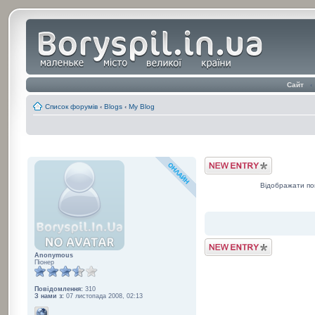
Сайт
‹
Список форумів
‹
Blogs
‹
My Blog
Post a Blog Entry
Відображати по
Post a Blog Entry
Anonymous
Піонер
Повідомлення:
310
З нами з:
07 листопада 2008, 02:13