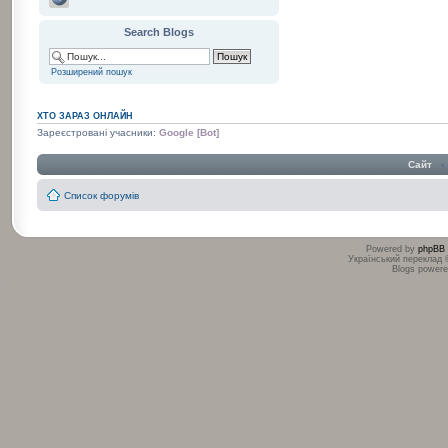
Search Blogs
Розширений пошук
ХТО ЗАРАЗ ОНЛАЙН
Зареєстровані учасники:
Google [Bot]
Сайт
‹
Список форумів
Powered by
phpBB
Український переклад
Blogs power
:
: