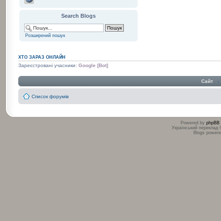
Search Blogs
Розширений пошук
ХТО ЗАРАЗ ОНЛАЙН
Зареєстровані учасники:
Google [Bot]
Сайт
‹
Список форумів
Powered by
phpBB
Український переклад
Blogs power
:
: