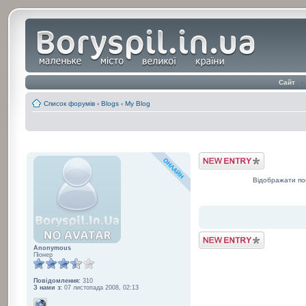
Сайт
‹
Список форумів
‹
Blogs
‹
My Blog
Post a Blog Entry
Відображати по
Post a Blog Entry
Anonymous
Піонер
Повідомлення:
310
З нами з:
07 листопада 2008, 02:13