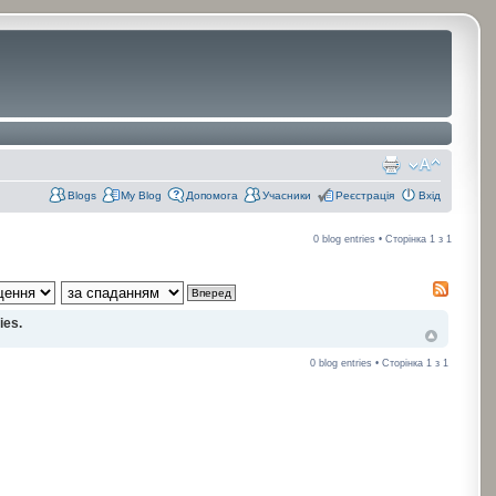
Blogs
My Blog
Допомога
Учасники
Реєстрація
Вхід
0 blog entries • Сторінка
1
з
1
ies.
0 blog entries • Сторінка
1
з
1