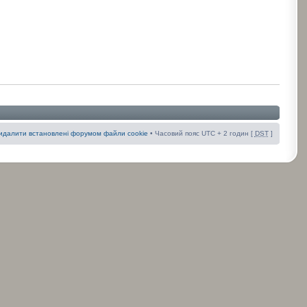
идалити встановлені форумом файли cookie
• Часовий пояс UTC + 2 годин [
DST
]