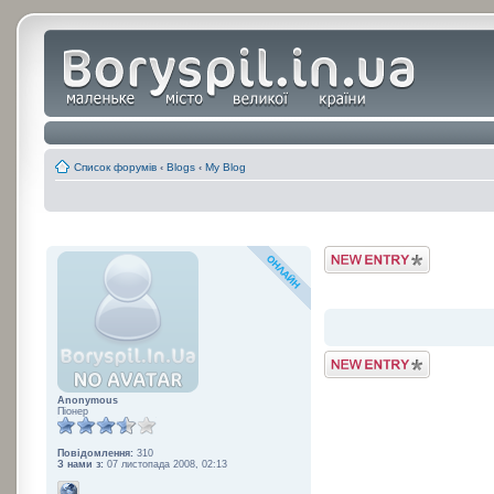
Список форумів
‹
Blogs
‹
My Blog
Post a Blog Entry
Post a Blog Entry
Anonymous
Піонер
Повідомлення:
310
З нами з:
07 листопада 2008, 02:13