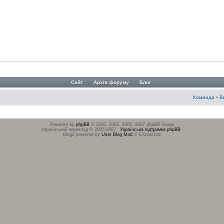
Сайт
‹
Архів форуму
‹
Блог
Команда
•
В
Powered by
phpBB
© 2000, 2002, 2005, 2007 phpBB Group
Український переклад © 2005-2007
Українська підтримка phpBB
Blogs powered by
User Blog Mod
© EXreaction