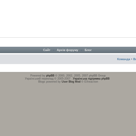
Сайт
‹
Архів форуму
‹
Блог
Команда
•
В
Powered by
phpBB
© 2000, 2002, 2005, 2007 phpBB Group
Український переклад © 2005-2007
Українська підтримка phpBB
Blogs powered by
User Blog Mod
© EXreaction