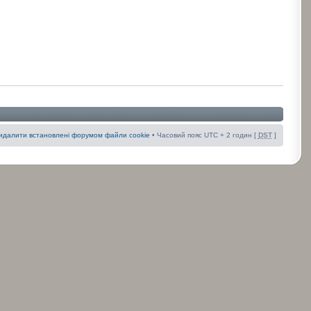
идалити встановлені форумом файли cookie
• Часовий пояс UTC + 2 годин [
DST
]