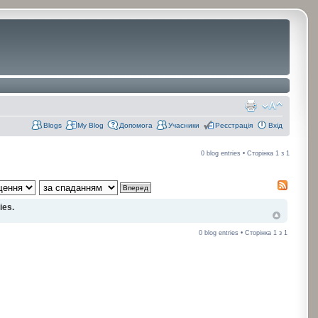
Blogs
My Blog
Допомога
Учасники
Реєстрація
Вхід
0 blog entries • Сторінка
1
з
1
ies.
0 blog entries • Сторінка
1
з
1