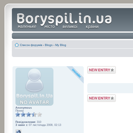
Список форумів
‹
Blogs
‹
My Blog
Post a Blog Entry
Post a Blog Entry
Anonymous
Піонер
Повідомлення:
310
З нами з:
07 листопада 2008, 02:13