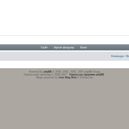
Сайт
‹
Архів форуму
‹
Блог
Команда
•
В
Powered by
phpBB
© 2000, 2002, 2005, 2007 phpBB Group
Український переклад © 2005-2007
Українська підтримка phpBB
Blogs powered by
User Blog Mod
© EXreaction