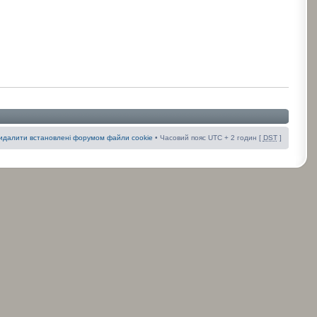
идалити встановлені форумом файли cookie
• Часовий пояс UTC + 2 годин [
DST
]