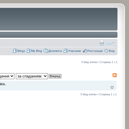
Blogs
My Blog
Допомога
Учасники
Реєстрація
Вхід
0 blog entries • Сторінка
1
з
1
ies.
0 blog entries • Сторінка
1
з
1