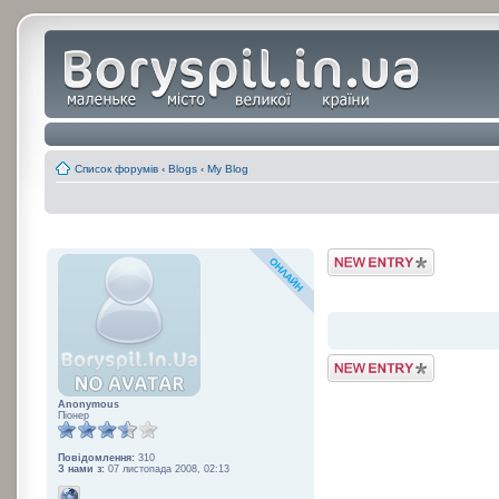
Список форумів
‹
Blogs
‹
My Blog
Post a Blog Entry
Post a Blog Entry
Anonymous
Піонер
Повідомлення:
310
З нами з:
07 листопада 2008, 02:13