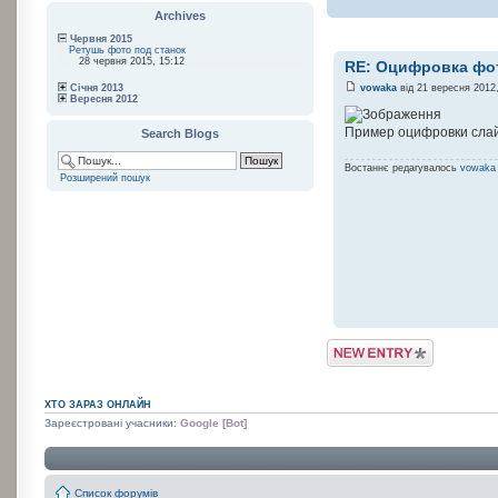
Archives
Червня 2015
Ретушь фото под станок
28 червня 2015, 15:12
RE: Оцифровка фо
Січня 2013
vowaka
від 21 вересня 2012,
Вересня 2012
Пример оцифровки сла
Search Blogs
Востаннє редагувалось
vowaka
Розширений пошук
Post a Blog Entry
ХТО ЗАРАЗ ОНЛАЙН
Зареєстровані учасники:
Google [Bot]
Список форумів