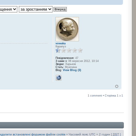
vowaka
Карапуз
Повідомлення:
47
З нами з:
06 вересня 2012, 10:14
Звідки:
Харьков
Стать:
Мужчина
Blog:
View Blog (3)
1 comment • Сторінка
1
з
1
идалити встановлені форумом файли cookie
• Часовий пояс UTC + 2 годин [
DST
]