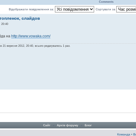
Comments
Відображати повідомлення за:
Сортувати за
топленок, слайдов
 20:40
йда на
http://www.vowaka.com/
в 21 вересня 2012, 20:40, всього редагувалось 1 раз.
Сайт
‹
Архів форуму
‹
Блог
Команда
•
В