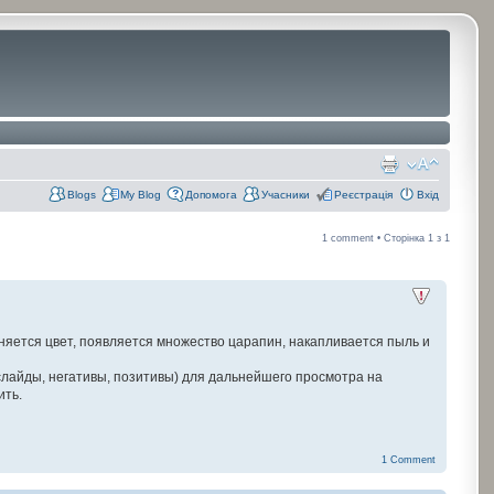
Blogs
My Blog
Допомога
Учасники
Реєстрація
Вхід
1 comment • Сторінка
1
з
1
няется цвет, появляется множество царапин, накапливается пыль и
слайды, негативы, позитивы) для дальнейшего просмотра на
ить.
1 Comment