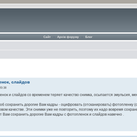
Сайт
‹
Архів форуму
‹
Блог
нок, слайдов
20:38
нок и слайдов со временем теряет качество снимка, осыпается эмульсия, ме
об сохранить дорогие Вам кадры - оцифровать (отсканировать) фотопленку (
овом качестве. Эти снимки уже не повторить, поэтому их надо вовремя сохран
 Вам сохранить дорогие Вам кадры с фотопленок и слайдов навечно .