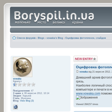
Список форумів
‹
Blogs
‹
vowaka's Blog
‹
Оцифровка фотопленок, слайдов
Post a Blog Entry
Оцифровка фотопле
vowaka
від 21 вересня 2012, 
Домашний архив фотопле
vowaka
грязь.
Карапуз
Наиболее логичный спос
компьютере и печати в н
Повідомлення:
47
www.vowaka.com
поможет
З нами з:
06 вересня 2012, 10:14
Звідки:
Харьков
Стать:
Мужчина
Blog:
View Blog (3)
Viewed 284157 times