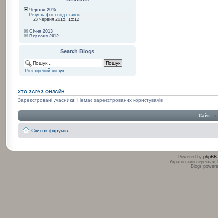
Червня 2015
Ретушь фото под станок
28 червня 2015, 15:12
Січня 2013
Вересня 2012
Search Blogs
Розширений пошук
ХТО ЗАРАЗ ОНЛАЙН
Зареєстровані учасники: Немає зареєстрованих користувачів
Сайт
‹
Список форумів
Powered by
phpBB
Український переклад
Blogs power
:
: