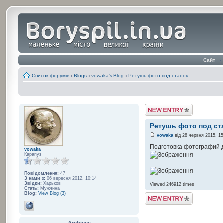
Сайт
‹
Список форумів
‹
Blogs
‹
vowaka's Blog
‹
Ретушь фото под станок
Post a Blog Entry
Ретушь фото под ст
vowaka
від 28 червня 2015, 15
Подготовка фотографий д
vowaka
Карапуз
Повідомлення:
47
З нами з:
06 вересня 2012, 10:14
Звідки:
Харьков
Viewed 246912 times
Стать:
Мужчина
Blog:
View Blog (3)
Post a Blog Entry
Archives