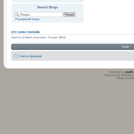
Search Blogs
Розширений пошук
ХТО ЗАРАЗ ОНЛАЙН
Зареєстровані учасники:
Google [Bot]
Сайт
‹
Список форумів
Powered by
phpBB
Український переклад
Blogs power
:
: