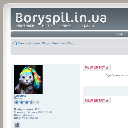
Сайт
‹
Список форумів
‹
Blogs
‹
Xenichka's Blog
Post a Blog Entry
Відображати по
Xenichka
Post a Blog Entry
Піонер
Повідомлення:
422
З нами з:
04 січня 2010, 16:29
Стать:
Дівчина
Blog:
View Blog (0)