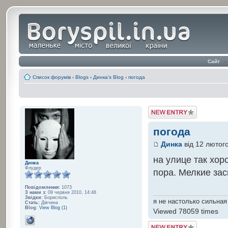
Сайт
‹
Список форумів
‹
Blogs
‹
Динка's Blog
‹
погода
Post a Blog Entry
погода
Динка
від 12 лютого
на улице так хор
Динка
Флудер
пора. Мелкие зас
Повідомлення:
1073
З нами з:
09 червня 2010, 14:48
Звідки:
Борисполь
я не настолько сильная
Стать:
Дівчина
Blog:
View Blog (1)
Viewed 78059 times
Post a Blog Entry