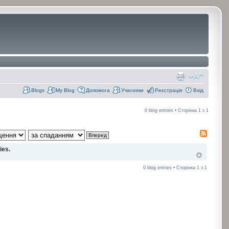
Blogs
My Blog
Допомога
Учасники
Реєстрація
Вхід
0 blog entries • Сторінка
1
з
1
ies.
0 blog entries • Сторінка
1
з
1