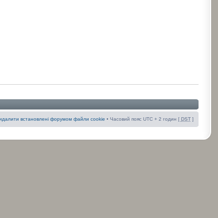
идалити встановлені форумом файли cookie
• Часовий пояс UTC + 2 годин [
DST
]