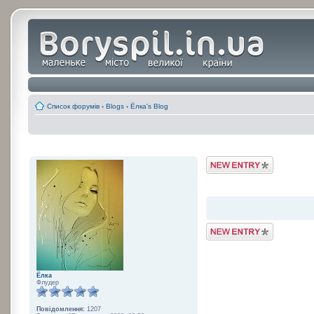
Список форумів
‹
Blogs
‹
Ёлка's Blog
Post a Blog Entry
Post a Blog Entry
Ёлка
Флудер
Повідомлення:
1207