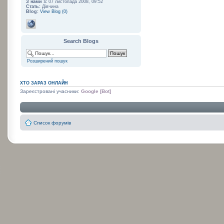
З нами з:
07 листопада 2008, 09:52
Стать:
Дівчина
Blog:
View Blog (0)
Search Blogs
Розширений пошук
ХТО ЗАРАЗ ОНЛАЙН
Зареєстровані учасники:
Google [Bot]
Список форумів
:
: