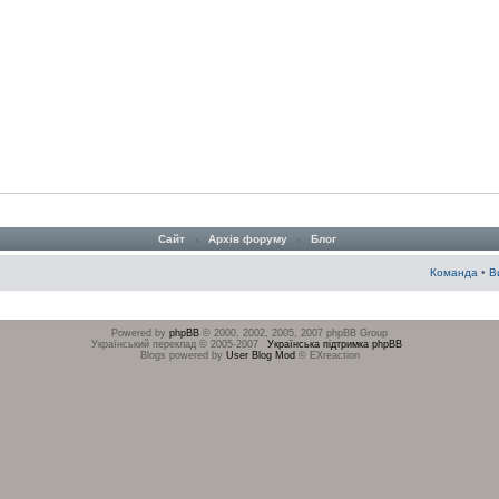
Сайт
‹
Архів форуму
‹
Блог
Команда
•
В
Powered by
phpBB
© 2000, 2002, 2005, 2007 phpBB Group
Український переклад © 2005-2007
Українська підтримка phpBB
Blogs powered by
User Blog Mod
© EXreaction