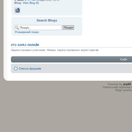
З нами з:
07 листопада 2008, 12:47
Blog:
View Blog (0)
Search Blogs
Розширений пошук
ХТО ЗАРАЗ ОНЛАЙН
Зареєстровані учасники: Немає зареєстрованих користувачів
Сайт
‹
Список форумів
Powered by
phpBB
Український переклад
Blogs power
:
: