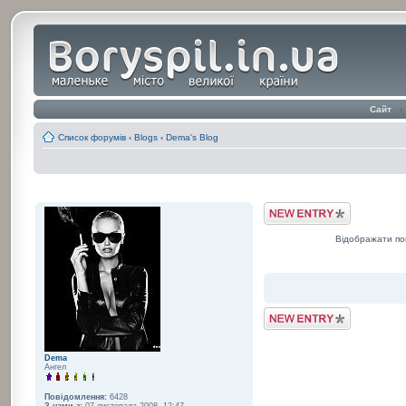
Сайт
‹
Список форумів
‹
Blogs
‹
Dema's Blog
Post a Blog Entry
Відображати по
Post a Blog Entry
Dema
Ангел
Повідомлення:
6428