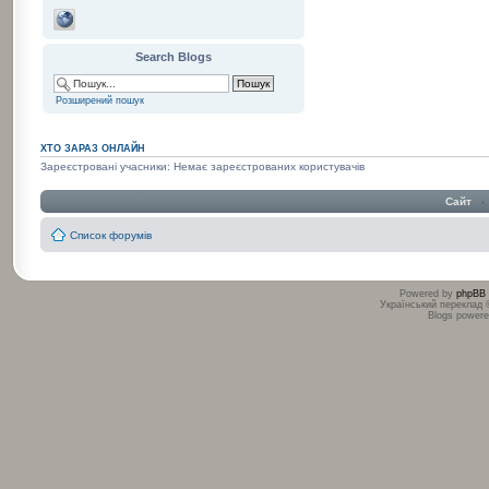
Search Blogs
Розширений пошук
ХТО ЗАРАЗ ОНЛАЙН
Зареєстровані учасники: Немає зареєстрованих користувачів
Сайт
‹
Список форумів
Powered by
phpBB
Український переклад
Blogs power
:
: