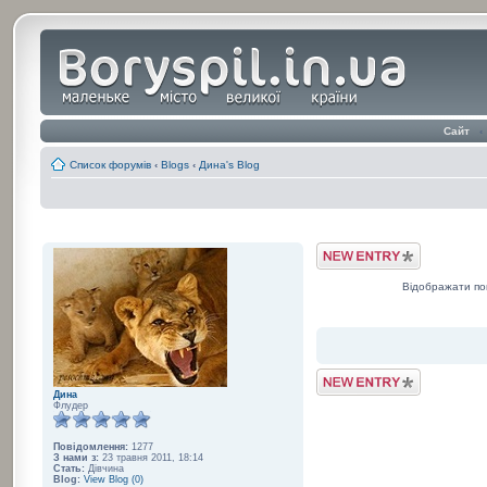
Сайт
‹
Список форумів
‹
Blogs
‹
Дина's Blog
Post a Blog Entry
Відображати по
Post a Blog Entry
Дина
Флудер
Повідомлення:
1277
З нами з:
23 травня 2011, 18:14
Стать:
Дівчина
Blog:
View Blog (0)