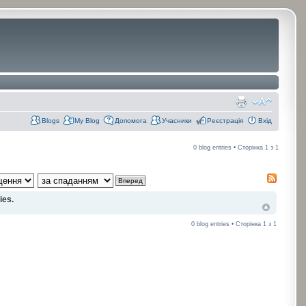
Blogs
My Blog
Допомога
Учасники
Реєстрація
Вхід
0 blog entries • Сторінка
1
з
1
ies.
0 blog entries • Сторінка
1
з
1