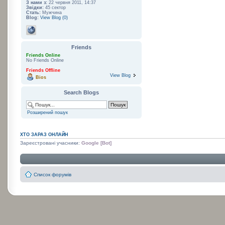
З нами з:
22 червня 2011, 14:37
Звідки:
45 сектор
Стать:
Мужчина
Blog:
View Blog (0)
Friends
Friends Online
No Friends Online
Friends Offline
View Blog
Bios
Search Blogs
Розширений пошук
ХТО ЗАРАЗ ОНЛАЙН
Зареєстровані учасники:
Google [Bot]
Список форумів
:
: