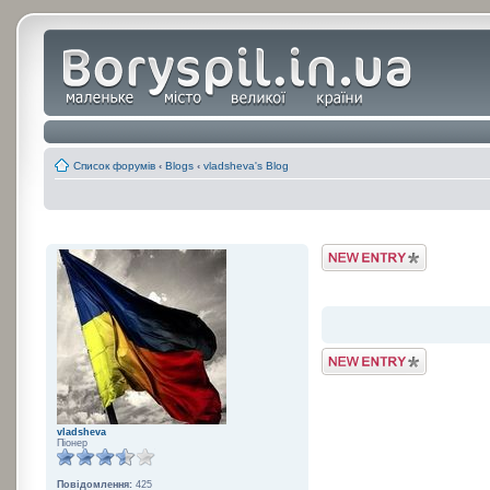
Список форумів
‹
Blogs
‹
vladsheva's Blog
Post a Blog Entry
Post a Blog Entry
vladsheva
Піонер
Повідомлення:
425