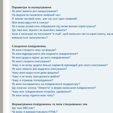
Параметри та налаштування
Як мені змінити мої налаштування?
На форумі встановлено невірний час!
Я змінив часовий пояс, але час все одно невірний!
Моя мова відсутня в списку!
Як я можу розмістити зображення під своїм іменем користувача?
Що таке моє звання і як мені його змінити?
Коли я натискаю на посилання “e-mail”, щоб написати листа користувачу, від 
вимагається залогуватись?
Створення повідомлень
Як мені створити тему на форумі?
Як мені відредагувати або видалити повідомлення?
Як мені додати підпис до мого повідомлення?
Як мені створити опитування?
Чому я не можу додати більше варіантів відповідей для свого опитування?
Як мені змінити або видалити опитування?
Чому мені недоступні деякі форуми?
Чому я не можу приєднувати файли?
Чому я отримав попередження?
Як мені поскаржитись на повідомлення модератору?
Що означає кнопка “Зберегти” в формі написання повідомлення?
Чому моє повідомлення потребує одобрення?
Як мені знову підняти мою тему?
Форматування повідомлень та типи створюваних тем
Що таке BBCode?
Чи можу я використовувати HTML?