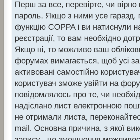
Перш за все, перевірте, чи вірно
пароль. Якщо з ними усе гаразд,
функцію COPPA і ви натиснули 
реєстрації, то вам необхідно дот
Якщо ні, то можливо ваш обліков
форумах вимагається, щоб усі за
активовані самостійно користувач
користувач зможе увійти на фору
повідомлялось про те, чи необхід
надіслано лист електронною пошт
не отримали листа, переконайтес
mail. Основна причина, з якої ви
запису - це зменшення можливос