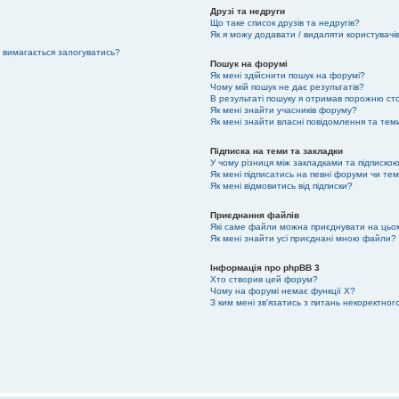
Друзі та недруги
Що таке список друзів та недругів?
Як я можу додавати / видаляти користувачів
е вимагається залогуватись?
Пошук на форумі
Як мені здійснити пошук на форумі?
Чому мій пошук не дає результатів?
В результаті пошуку я отримав порожню сто
Як мені знайти учасників форуму?
Як мені знайти власні повідомлення та тем
Підписка на теми та закладки
У чому різниця між закладками та підписко
Як мені підписатись на певні форуми чи те
Як мені відмовитись від підписки?
Приєднання файлів
Які саме файли можна приєднувати на цьо
Як мені знайти усі приєднані мною файли?
Інформація про phpBB 3
Хто створив цей форум?
Чому на форумі немає функції X?
З ким мені зв'язатись з питань некоректно