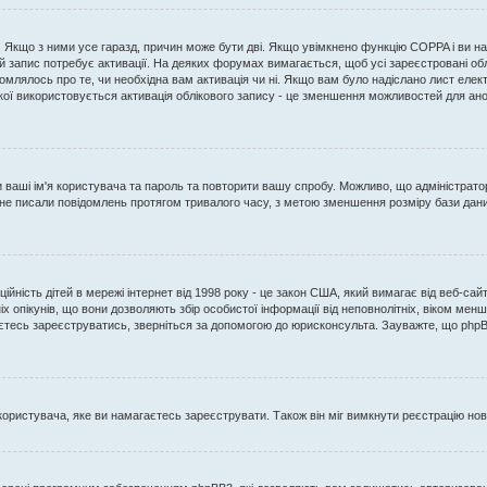
ь. Якщо з ними усе гаразд, причин може бути дві. Якщо увімкнено функцію COPPA і ви 
ий запис потребує активації. На деяких форумах вимагається, щоб усі зареєстровані об
ідомлялось про те, чи необхідна вам активація чи ні. Якщо вам було надіслано лист ел
якої використовується активація облікового запису - це зменшення можливостей для ан
ти ваші ім'я користувача та пароль та повторити вашу спробу. Можливо, що адміністрат
 не писали повідомлень протягом тривалого часу, з метою зменшення розміру бази дан
нційність дітей в мережі інтернет від 1998 року - це закон США, який вимагає від веб-са
хніх опікунів, що вони дозволяють збір особистої інформації від неповнолітніх, віком ме
аєтесь зареєструватись, зверніться за допомогою до юрисконсульта. Зауважте, що phpB
користувача, яке ви намагаєтесь зареєструвати. Також він міг вимкнути реєстрацію но