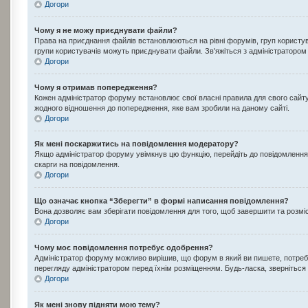
Догори
Чому я не можу приєднувати файли?
Права на приєднання файлів встановлюються на рівні форумів, груп користу
групи користувачів можуть приєднувати файли. Зв'яжіться з адміністраторо
Догори
Чому я отримав попередження?
Кожен адміністратор форуму встановлює свої власні правила для свого сайт
жодного відношення до попередження, яке вам зробили на даному сайті.
Догори
Як мені поскаржитись на повідомлення модератору?
Якщо адміністратор форуму увімкнув цю функцію, перейдіть до повідомлення, 
скарги на повідомлення.
Догори
Що означає кнопка “Зберегти” в формі написання повідомлення?
Вона дозволяє вам зберігати повідомлення для того, щоб завершити та розміст
Догори
Чому моє повідомлення потребує одобрення?
Адміністратор форуму можливо вирішив, що форум в який ви пишете, потребу
перегляду адміністратором перед їхнім розміщенням. Будь-ласка, зверніться 
Догори
Як мені знову підняти мою тему?