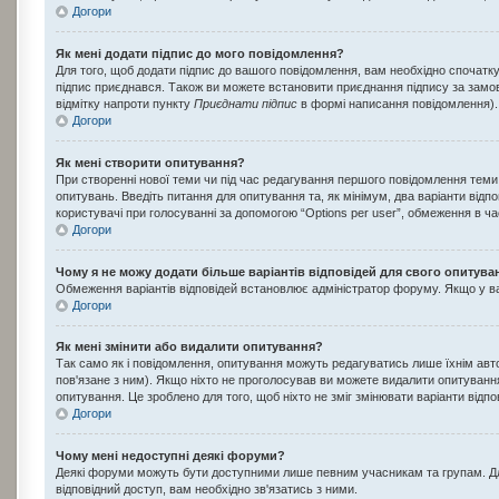
Догори
Як мені додати підпис до мого повідомлення?
Для того, щоб додати підпис до вашого повідомлення, вам необхідно спочатк
підпис приєднався. Також ви можете встановити приєднання підпису за замо
відмітку напроти пункту
Приєднати підпис
в формі написання повідомлення).
Догори
Як мені створити опитування?
При створенні нової теми чи під час редагування першого повідомлення теми
опитувань. Введіть питання для опитування та, як мінімум, два варіанти відпові
користувачі при голосуванні за допомогою “Options per user”, обмеження в час
Догори
Чому я не можу додати більше варіантів відповідей для свого опитува
Обмеження варіантів відповідей встановлює адміністратор форуму. Якщо у вас
Догори
Як мені змінити або видалити опитування?
Так само як і повідомлення, опитування можуть редагуватись лише їхнім ав
пов'язане з ним). Якщо ніхто не проголосував ви можете видалити опитування
опитування. Це зроблено для того, щоб ніхто не зміг змінювати варіанти відпо
Догори
Чому мені недоступні деякі форуми?
Деякі форуми можуть бути доступними лише певним учасникам та групам. Для
відповідний доступ, вам необхідно зв'язатись з ними.