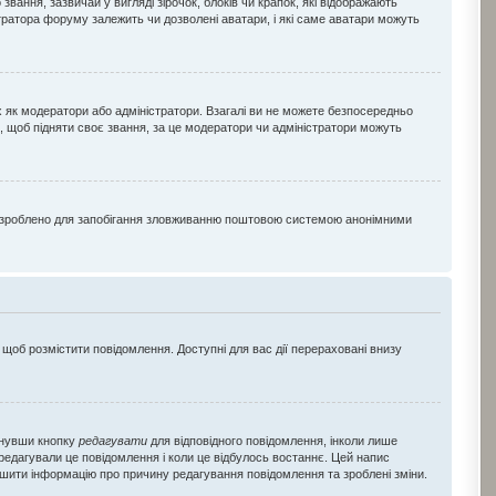
ння, зазвичай у вигляді зірочок, блоків чи крапок, які відображають
стратора форуму залежить чи дозволені аватари, і які саме аватари можуть
х як модератори або адміністратори. Взагалі ви не можете безпосередньо
, щоб підняти своє звання, за це модератори чи адміністратори можуть
Це зроблено для запобігання зловживанню поштовою системою анонімними
 щоб розмістити повідомлення. Доступні для вас дії перераховані внизу
снувши кнопку
редагувати
для відповідного повідомлення, інколи лише
 редагували це повідомлення і коли це відбулось востаннє. Цей напис
лишити інформацію про причину редагування повідомлення та зроблені зміни.