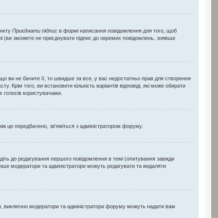
ункту
Приєднати підпис
в формі написання повідомлення для того, щоб
лі (ви зможете не приєднувати підпис до окремих повідомлень, знявши
 ви не бачите її, то швидше за все, у вас недостатньо прав для створення
ту. Крім того, ви встановити кількість варіантів відповіді, які може обирати
їх голосів користувачами.
ніж це передбачено, зв'яжіться з адміністратором форуму.
діть до редагування першого повідомлення в темі (опитування завжди
 лише модератори та адміністратори можуть редагувати та видаляти
ія, виключно модератори та адміністратори форуму можуть надати вам