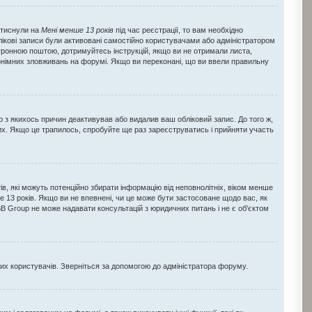
натиснули на
Мені менше 13 років
під час реєстрації, то вам необхідно
лікові записи були активовані самостійно користувачами або адміністратором
ектронною поштою, дотримуйтесь інструкцій, якщо ви не отримали листа,
онімних зловживань на форумі. Якщо ви переконані, що ви ввели правильну
ор з якихось причин деактивував або видалив ваш обліковий запис. До того ж,
их. Якщо це трапилось, спробуйте ще раз зареєструватись і прийняти участь
йтів, які можуть потенційно збирати інформацію від неповнолітніх, віком менше
нше 13 років. Якщо ви не впевнені, чи це може бути застосоване щодо вас, як
B Group не може надавати консультацій з юридичних питань і не є об'єктом
вих користувачів. Зверніться за допомогою до адміністратора форуму.