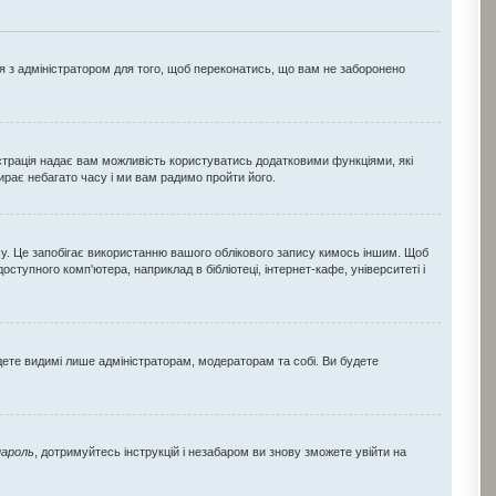
ся з адміністратором для того, щоб переконатись, що вам не заборонено
еєстрація надає вам можливість користуватись додатковими функціями, які
бирає небагато часу і ми вам радимо пройти його.
су. Це запобігає використанню вашого облікового запису кимось іншим. Щоб
тупного комп'ютера, наприклад в бібліотеці, інтернет-кафе, університеті і
удете видимі лише адміністраторам, модераторам та собі. Ви будете
пароль
, дотримуйтесь інструкцій і незабаром ви знову зможете увійти на