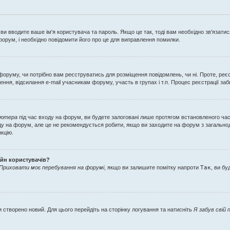
ви вводите ваше ім'я користувача та пароль. Якщо це так, тоді вам необхідно зв'язати
орум, і необхідно повідомити його про це для виправлення помилки.
ор форуму, чи потрібно вам реєструватись для розміщення повідомлень, чи ні. Проте, р
ення, відсилання e-mail учасникам форуму, участь в групах і т.п. Процес реєстрації за
'ютера
під час входу на форум, ви будете залоговані лише протягом встановленого ча
у на форум, але це не рекомендується робити, якщо ви заходите на форум з загальнодос
нкцію.
айн користувачів?
Приховати моє перебування на форумі
, якщо ви залишите помітку напроти
Так
, ви б
 створено новий. Для цього перейдіть на сторінку логування та натисніть
Я забув свій 