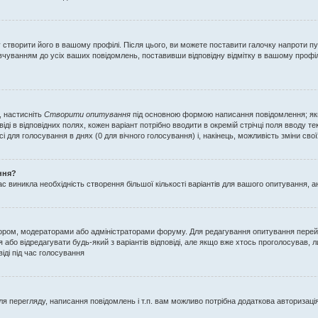
у створити його в вашому профілі. Після цього, ви можете поставити галочку напроти п
вчуванням до усіх ваших повідомлень, поставивши відповідну відмітку в вашому профі
, настисніть
Створити опитування
під основною формою написання повідомлення; якщо
ді в відповідних полях, кожен варіант потрібно вводити в окремій стрічці поля вводу текс
і для голосування в днях (0 для вічного голосування) і, накінець, можливість зміни сво
ння?
 виникла необхідність створення більшої кількості варіантів для вашого опитування, а
тором, модераторами або адміністраторами форуму. Для редагування опитування перей
 або відредагувати будь-який з варіантів відповіді, але якщо вже хтось проголосував,
віді під час голосування
 перегляду, написання повідомлень і т.п. вам можливо потрібна додаткова авторизац