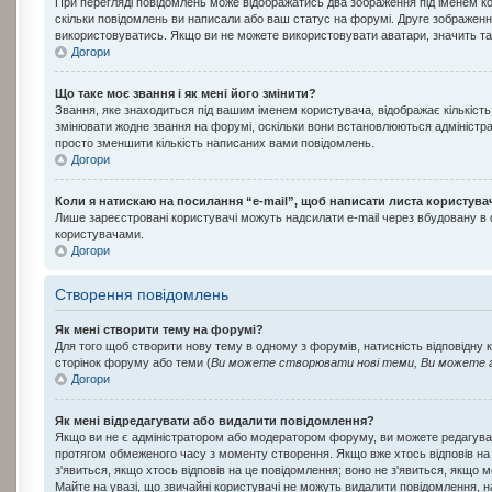
При перегляді повідомлень може відображатись два зображення під іменем ко
скільки повідомлень ви написали або ваш статус на форумі. Друге зображення
використовуватись. Якщо ви не можете використовувати аватари, значить так
Догори
Що таке моє звання і як мені його змінити?
Звання, яке знаходиться під вашим іменем користувача, відображає кількість
змінювати жодне звання на форумі, оскільки вони встановлюються адміністра
просто зменшити кількість написаних вами повідомлень.
Догори
Коли я натискаю на посилання “e-mail”, щоб написати листа користува
Лише зареєстровані користувачі можуть надсилати e-mail через вбудовану в
користувачами.
Догори
Створення повідомлень
Як мені створити тему на форумі?
Для того щоб створити нову тему в одному з форумів, натисність відповідну 
сторінок форуму або теми (
Ви можете створювати нові теми, Ви можете г
Догори
Як мені відредагувати або видалити повідомлення?
Якщо ви не є адміністратором або модератором форуму, ви можете редагува
протягом обмеженого часу з моменту створення. Якщо вже хтось відповів на ц
з'явиться, якщо хтось відповів на це повідомлення; воно не з'явиться, якщо
Майте на увазі, що звичайні користувачі не можуть видалити повідомлення, на