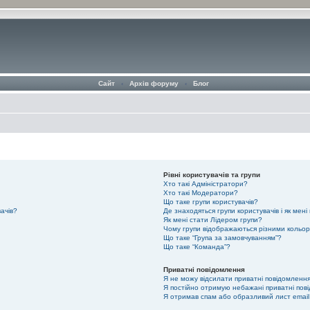
Сайт
‹
Архів форуму
‹
Блог
Рівні користувачів та групи
Хто такі Адміністратори?
Хто такі Модератори?
Що таке групи користувачів?
вачів?
Де знаходяться групи користувачів і як мені
Як мені стати Лідером групи?
Чому групи відображаються різними кольо
Що таке “Група за замовчуванням”?
Що таке “Команда”?
Приватні повідомлення
Я не можу відсилати приватні повідомлення
Я постійно отримую небажані приватні пов
Я отримав спам або образливий лист email