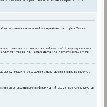
і залогованим на форумі, а також виконувати інші функції, такі як
чай це посилання ви можете знайти у верхній частині сторінки. Там ви
ування та змініть налаштуваннях часовий пояс, щоб він відповідав вашому
ристувачам. Отже, якщо ви незареєстровані, то це непоганий момент для
удь-ласка, повідомте про це адміністратора, щоб він вирішив цю проблему.
 може він встановити необхідний вам мовний пакет, а якщо його не існує, ви