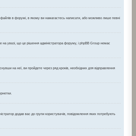
 файлів в форумі, в якому ви намагаєтесь написати, або можливо лише певні
 на увазі, що це рішення адміністратора форуму, і phpBB Group немає
нувши на неї, ви пройдете через ряд кроків, необхідних для відправлення
ернетки.
істратор додав вас до групи користувачів, повідомлення яких потребують