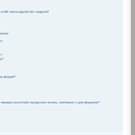
 в мій список друзів або недругів?
рінку!
и?
ю?
ми?
му форумі?
го використання і/або юридичних питань, пов'язаних з цим форумом?