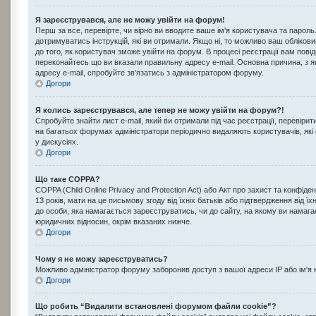
Я зареєструвався, але не можу увійти на форум!
Перш за все, перевірте, чи вірно ви вводите ваше ім'я користувача та парол
дотримуватись інструкцій, які ви отримали. Якщо ні, то можливо ваш обліков
до того, як користувач зможе увійти на форум. В процесі реєстрації вам пов
переконайтесь що ви вказали правильну адресу e-mail. Основна причина, з 
адресу e-mail, спробуйте зв'язатись з адміністратором форуму.
Догори
Я колись зареєструвався, але тепер не можу увійти на форум?!
Спробуйте знайти лист e-mail, який ви отримали під час реєстрації, перевіри
на багатьох форумах адміністратори періодично видаляють користувачів, які
у дискусіях.
Догори
Що таке COPPA?
COPPA (Child Online Privacy and Protection Act) або Акт про захист та конфіде
13 років, мати на це письмову згоду від їхніх батьків або підтвердження від ї
до особи, яка намагається зареєструватись, чи до сайту, на якому ви намаг
юридичних відносин, окрім вказаних нижче.
Догори
Чому я не можу зареєструватись?
Можливо адміністратор форуму заборонив доступ з вашої адреси IP або ім'я 
Догори
Що робить “Видалити встановлені форумом файли cookie”?