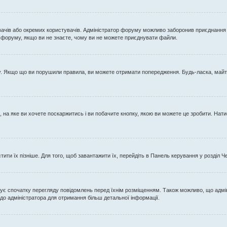
вачів або окремих користувачів. Адміністратор форуму можливо заборонив приєднання
м форуму, якщо ви не знаєте, чому ви не можете приєднувати файли.
у. Якщо що ви порушили правила, ви можете отримати попередження. Будь-ласка, майте
на яке ви хочете поскаржитись і ви побачите кнопку, якою ви можете це зробити. Натис
ити їх пізніше. Для того, щоб завантажити їх, перейдіть в Панель керування у розділ Ч
є спочатку перегляду повідомлень перед їхнім розміщенням. Також можливо, що адмін
до адміністратора для отримання більш детальної інформації.