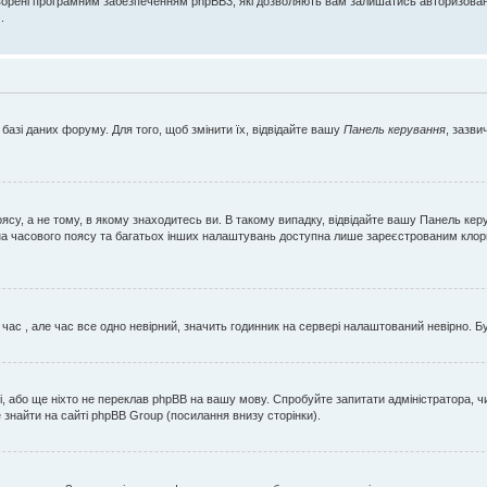
орені програмним забезпеченням phpBB3, які дозволяють вам залишатись авторизованим 
.
базі даних форуму. Для того, щоб змінити їх, відвідайте вашу
Панель керування
, зазви
ясу, а не тому, в якому знаходитесь ви. В такому випадку, відвідайте вашу Панель кер
міна часового поясу та багатьох інших налаштувань доступна лише зареєстрованим кло
 час , але час все одно невірний, значить годинник на сервері налаштований невірно. Б
, або ще ніхто не переклав phpBB на вашу мову. Спробуйте запитати адміністратора, чи
знайти на сайті phpBB Group (посилання внизу сторінки).