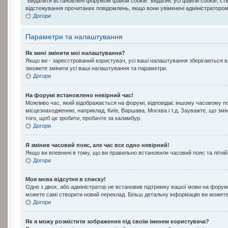
“Видалити встановлені форумом файли cookie” видаляє усі файли cookie, ств
відстежування прочитаних повідомлень, якщо вони увімкнені адміністратором
Догори
Параметри та налаштування
Як мені змінити мої налаштування?
Якщо ви - зареєстрований користувач, усі ваші налаштування зберігаються в 
зможете змінити усі ваші налаштування та параметри.
Догори
На форумі встановлено невірний час!
Можливо час, який відображається на форумі, відповідає іншому часовому по
місцезнаходженню, наприклад, Київ, Варшава, Москва і т.д. Зауважте, що з
того, щоб це зробити, пробачте за каламбур.
Догори
Я змінив часовий пояс, але час все одно невірний!
Якщо ви впевнені в тому, що ви правильно встановили часовий пояс та літній
Догори
Моя мова відсутня в списку!
Одне з двох, або адміністратор не встановив підтримку вашої мови на форумі
можете самі створити новий переклад. Більш детальну інформацію ви можете 
Догори
Як я можу розмістити зображення під своїм іменем користувача?