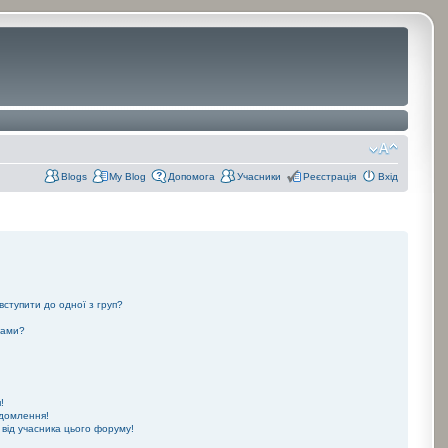
Blogs
My Blog
Допомога
Учасники
Реєстрація
Вхід
 вступити до одної з груп?
рами?
!
ідомлення!
 від учасника цього форуму!