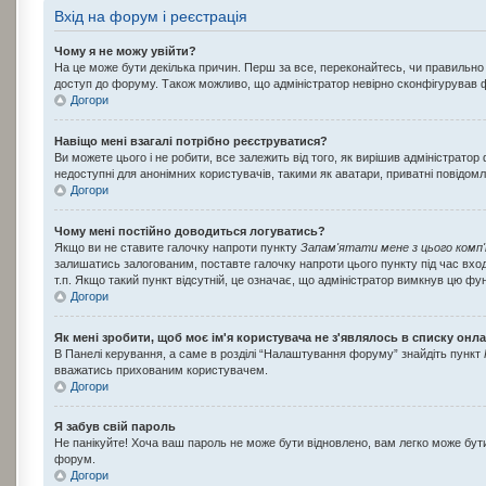
Вхід на форум і реєстрація
Чому я не можу увійти?
На це може бути декілька причин. Перш за все, переконайтесь, чи правильно 
доступ до форуму. Також можливо, що адміністратор невірно сконфігурував ф
Догори
Навіщо мені взагалі потрібно реєструватися?
Ви можете цього і не робити, все залежить від того, як вирішив адміністрат
недоступні для анонімних користувачів, такими як аватари, приватні повідомл
Догори
Чому мені постійно доводиться логуватись?
Якщо ви не ставите галочку напроти пункту
Запам'ятати мене з цього комп
залишатись залогованим, поставте галочку напроти цього пункту під час вход
т.п. Якщо такий пункт відсутній, це означає, що адміністратор вимкнув цю фу
Догори
Як мені зробити, щоб моє ім'я користувача не з'являлось в списку онл
В Панелі керування, а саме в розділі “Налаштування форуму” знайдіть пункт
вважатись прихованим користувачем.
Догори
Я забув свій пароль
Не панікуйте! Хоча ваш пароль не може бути відновлено, вам легко може бути
форум.
Догори