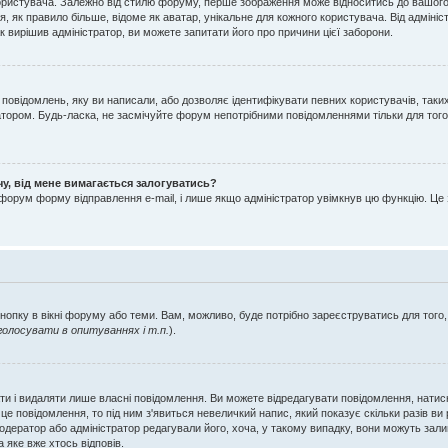
ристувача. Залежно від стилю форуму, перше зображення може відноситись до вашого зва
, як правило більше, відоме як аватар, унікальне для кожного користувача. Від адміні
 вирішив адміністратор, ви можете запитати його про причини цієї заборони.
 повідомлень, яку ви написали, або дозволяє ідентифікувати певних користувачів, таки
тором. Будь-ласка, не засмічуйте форум непотрібними повідомленнями тільки для того
чу, від мене вимагається залогуватись?
 форум форму відправлення e-mail, і лише якщо адміністратор увімкнув цю функцію. 
кнопку в вікні форуму або теми. Вам, можливо, буде потрібно зареєструватись для того,
олосувати в опитуваннях і т.п.
).
ти і видаляти лише власні повідомлення. Ви можете відредагувати повідомлення, нати
е повідомлення, то під ним з'явиться невеличкий напис, який показує скільки разів ви
 модератор або адміністратор редагували його, хоча, у такому випадку, вони можуть за
 яке вже хтось відповів.