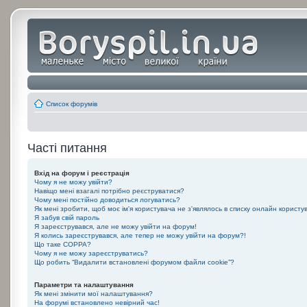
Список форумів
Часті питання
Вхід на форум і реєстрація
Чому я не можу увійти?
Навіщо мені взагалі потрібно реєструватися?
Чому мені постійно доводиться логуватись?
Як мені зробити, щоб моє ім'я користувача не з'являлось в списку онлайн користу
Я забув свій пароль
Я зареєструвався, але не можу увійти на форум!
Я колись зареєструвався, але тепер не можу увійти на форум?!
Що таке COPPA?
Чому я не можу зареєструватись?
Що робить “Видалити встановлені форумом файли cookie”?
Параметри та налаштування
Як мені змінити мої налаштування?
На форумі встановлено невірний час!