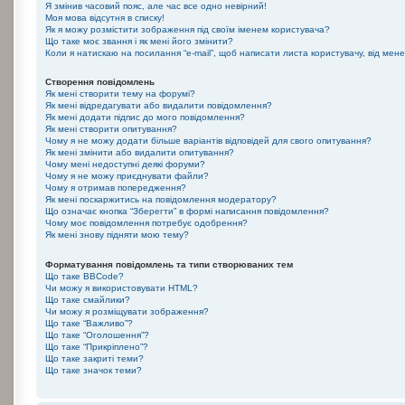
Я змінив часовий пояс, але час все одно невірний!
Моя мова відсутня в списку!
Як я можу розмістити зображення під своїм іменем користувача?
Що таке моє звання і як мені його змінити?
Коли я натискаю на посилання “e-mail”, щоб написати листа користувачу, від мен
Створення повідомлень
Як мені створити тему на форумі?
Як мені відредагувати або видалити повідомлення?
Як мені додати підпис до мого повідомлення?
Як мені створити опитування?
Чому я не можу додати більше варіантів відповідей для свого опитування?
Як мені змінити або видалити опитування?
Чому мені недоступні деякі форуми?
Чому я не можу приєднувати файли?
Чому я отримав попередження?
Як мені поскаржитись на повідомлення модератору?
Що означає кнопка “Зберегти” в формі написання повідомлення?
Чому моє повідомлення потребує одобрення?
Як мені знову підняти мою тему?
Форматування повідомлень та типи створюваних тем
Що таке BBCode?
Чи можу я використовувати HTML?
Що таке смайлики?
Чи можу я розміщувати зображення?
Що таке “Важливо”?
Що таке “Оголошення”?
Що таке “Прикріплено”?
Що таке закриті теми?
Що таке значок теми?