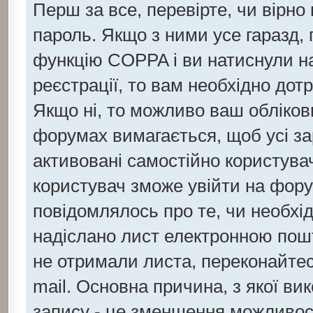
Перш за все, перевірте, чи вірно
пароль. Якщо з ними усе гаразд,
функцію COPPA і ви натиснули 
реєстрації, то вам необхідно дот
Якщо ні, то можливо ваш обліков
форумах вимагається, щоб усі за
активовані самостійно користувач
користувач зможе увійти на фору
повідомлялось про те, чи необхід
надіслано лист електронною пошт
не отримали листа, переконайтес
mail. Основна причина, з якої ви
запису - це зменшення можливос