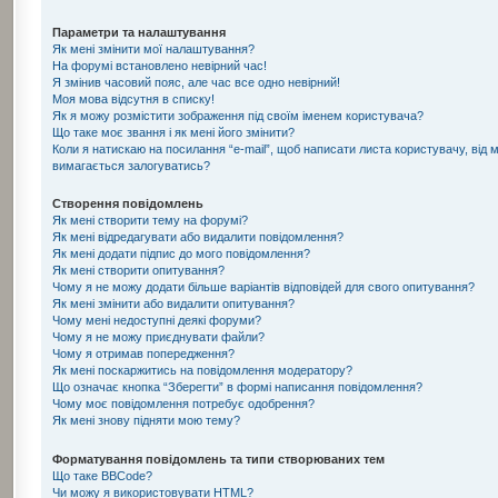
Параметри та налаштування
Як мені змінити мої налаштування?
На форумі встановлено невірний час!
Я змінив часовий пояс, але час все одно невірний!
Моя мова відсутня в списку!
Як я можу розмістити зображення під своїм іменем користувача?
Що таке моє звання і як мені його змінити?
Коли я натискаю на посилання “e-mail”, щоб написати листа користувачу, від 
вимагається залогуватись?
Створення повідомлень
Як мені створити тему на форумі?
Як мені відредагувати або видалити повідомлення?
Як мені додати підпис до мого повідомлення?
Як мені створити опитування?
Чому я не можу додати більше варіантів відповідей для свого опитування?
Як мені змінити або видалити опитування?
Чому мені недоступні деякі форуми?
Чому я не можу приєднувати файли?
Чому я отримав попередження?
Як мені поскаржитись на повідомлення модератору?
Що означає кнопка “Зберегти” в формі написання повідомлення?
Чому моє повідомлення потребує одобрення?
Як мені знову підняти мою тему?
Форматування повідомлень та типи створюваних тем
Що таке BBCode?
Чи можу я використовувати HTML?