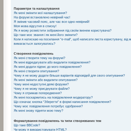
Параметри та налаштування
Як мені змінити мої налаштування?
На форумі встановлено невірний час!
Я змінив часовий пояс, але час все одно невірний!
Моя мова відсутня в списку!
Як я можу розмістити зображення під своїм іменем користувача?
Що таке моє звання і як мені його змінити?
Коли я натискаю на посилання “e-mail”, щоб написати листа користувачу, від 
вимагається залогуватись?
Створення повідомлень
Як мені створити тему на форумі?
Як мені відредагувати або видалити повідомлення?
Як мені додати підпис до мого повідомлення?
Як мені створити опитування?
Чому я не можу додати більше варіантів відповідей для свого опитування?
Як мені змінити або видалити опитування?
Чому мені недоступні деякі форуми?
Чому я не можу приєднувати файли?
Чому я отримав попередження?
Як мені поскаржитись на повідомлення модератору?
Що означає кнопка “Зберегти” в формі написання повідомлення?
Чому моє повідомлення потребує одобрення?
Як мені знову підняти мою тему?
Форматування повідомлень та типи створюваних тем
Що таке BBCode?
Чи можу я використовувати HTML?