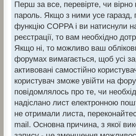
Перш за все, перевірте, чи вірно
пароль. Якщо з ними усе гаразд,
функцію COPPA і ви натиснули 
реєстрації, то вам необхідно дот
Якщо ні, то можливо ваш обліков
форумах вимагається, щоб усі за
активовані самостійно користувач
користувач зможе увійти на фору
повідомлялось про те, чи необхід
надіслано лист електронною пошт
не отримали листа, переконайтес
mail. Основна причина, з якої ви
запису - це зменшення можливос