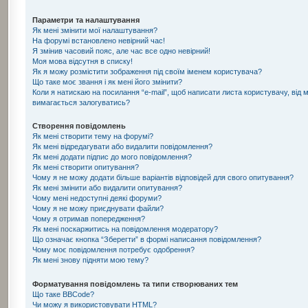
Параметри та налаштування
Як мені змінити мої налаштування?
На форумі встановлено невірний час!
Я змінив часовий пояс, але час все одно невірний!
Моя мова відсутня в списку!
Як я можу розмістити зображення під своїм іменем користувача?
Що таке моє звання і як мені його змінити?
Коли я натискаю на посилання “e-mail”, щоб написати листа користувачу, від 
вимагається залогуватись?
Створення повідомлень
Як мені створити тему на форумі?
Як мені відредагувати або видалити повідомлення?
Як мені додати підпис до мого повідомлення?
Як мені створити опитування?
Чому я не можу додати більше варіантів відповідей для свого опитування?
Як мені змінити або видалити опитування?
Чому мені недоступні деякі форуми?
Чому я не можу приєднувати файли?
Чому я отримав попередження?
Як мені поскаржитись на повідомлення модератору?
Що означає кнопка “Зберегти” в формі написання повідомлення?
Чому моє повідомлення потребує одобрення?
Як мені знову підняти мою тему?
Форматування повідомлень та типи створюваних тем
Що таке BBCode?
Чи можу я використовувати HTML?