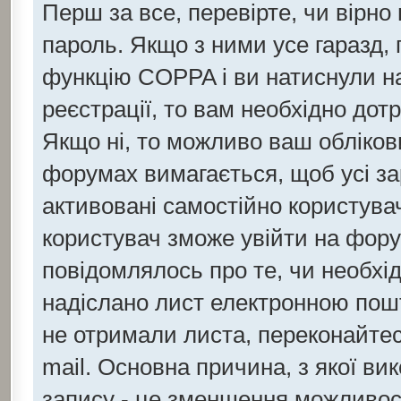
Перш за все, перевірте, чи вірно
пароль. Якщо з ними усе гаразд,
функцію COPPA і ви натиснули 
реєстрації, то вам необхідно дот
Якщо ні, то можливо ваш обліков
форумах вимагається, щоб усі за
активовані самостійно користувач
користувач зможе увійти на фору
повідомлялось про те, чи необхід
надіслано лист електронною пошт
не отримали листа, переконайтес
mail. Основна причина, з якої ви
запису - це зменшення можливос