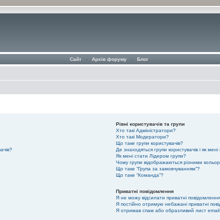
Сайт
‹
Архів форуму
‹
Блог
Рівні користувачів та групи
Хто такі Адміністратори?
Хто такі Модератори?
Що таке групи користувачів?
вачів?
Де знаходяться групи користувачів і як мені
Як мені стати Лідером групи?
Чому групи відображаються різними кольо
Що таке “Група за замовчуванням”?
Що таке “Команда”?
Приватні повідомлення
Я не можу відсилати приватні повідомлення
Я постійно отримую небажані приватні пов
Я отримав спам або образливий лист email