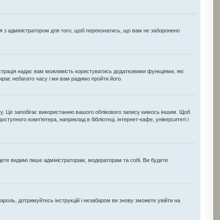
ся з адміністратором для того, щоб переконатись, що вам не заборонено
еєстрація надає вам можливість користуватись додатковими функціями, які
бирає небагато часу і ми вам радимо пройти його.
су. Це запобігає використанню вашого облікового запису кимось іншим. Щоб
тупного комп'ютера, наприклад в бібліотеці, інтернет-кафе, університеті і
удете видимі лише адміністраторам, модераторам та собі. Ви будете
пароль
, дотримуйтесь інструкцій і незабаром ви знову зможете увійти на