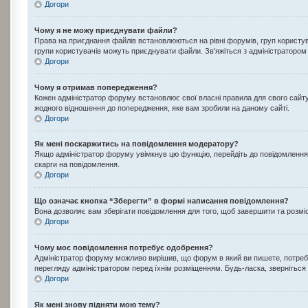
Догори
Чому я не можу приєднувати файли?
Права на приєднання файлів встановлюються на рівні форумів, груп користу
групи користувачів можуть приєднувати файли. Зв'яжіться з адміністраторо
Догори
Чому я отримав попередження?
Кожен адміністратор форуму встановлює свої власні правила для свого сайт
жодного відношення до попередження, яке вам зробили на даному сайті.
Догори
Як мені поскаржитись на повідомлення модератору?
Якщо адміністратор форуму увімкнув цю функцію, перейдіть до повідомлення, 
скарги на повідомлення.
Догори
Що означає кнопка “Зберегти” в формі написання повідомлення?
Вона дозволяє вам зберігати повідомлення для того, щоб завершити та розміст
Догори
Чому моє повідомлення потребує одобрення?
Адміністратор форуму можливо вирішив, що форум в який ви пишете, потребу
перегляду адміністратором перед їхнім розміщенням. Будь-ласка, зверніться 
Догори
Як мені знову підняти мою тему?