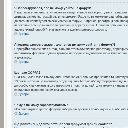
Я зареєструвався, але не можу увійти на форум!
Перш за все, перевірте, чи вірно ви вводите ваше ім'я користувача та парол
дотримуватись інструкцій, які ви отримали. Якщо ні, то можливо ваш обліков
до того, як користувач зможе увійти на форум. В процесі реєстрації вам пов
переконайтесь що ви вказали правильну адресу e-mail. Основна причина, з 
адресу e-mail, спробуйте зв'язатись з адміністратором форуму.
Догори
Я колись зареєструвався, але тепер не можу увійти на форум?!
Спробуйте знайти лист e-mail, який ви отримали під час реєстрації, перевіри
на багатьох форумах адміністратори періодично видаляють користувачів, які
у дискусіях.
Догори
Що таке COPPA?
COPPA (Child Online Privacy and Protection Act) або Акт про захист та конфіде
13 років, мати на це письмову згоду від їхніх батьків або підтвердження від ї
до особи, яка намагається зареєструватись, чи до сайту, на якому ви намаг
юридичних відносин, окрім вказаних нижче.
Догори
Чому я не можу зареєструватись?
Можливо адміністратор форуму заборонив доступ з вашої адреси IP або ім'я 
Догори
Що робить “Видалити встановлені форумом файли cookie”?