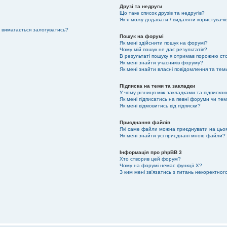
Друзі та недруги
Що таке список друзів та недругів?
Як я можу додавати / видаляти користувачів
е вимагається залогуватись?
Пошук на форумі
Як мені здійснити пошук на форумі?
Чому мій пошук не дає результатів?
В результаті пошуку я отримав порожню сто
Як мені знайти учасників форуму?
Як мені знайти власні повідомлення та тем
Підписка на теми та закладки
У чому різниця між закладками та підписко
Як мені підписатись на певні форуми чи те
Як мені відмовитись від підписки?
Приєднання файлів
Які саме файли можна приєднувати на цьо
Як мені знайти усі приєднані мною файли?
Інформація про phpBB 3
Хто створив цей форум?
Чому на форумі немає функції X?
З ким мені зв'язатись з питань некоректно