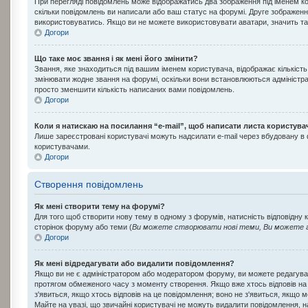
При перегляді повідомлень може відображатись два зображення під іменем ко
скільки повідомлень ви написали або ваш статус на форумі. Друге зображення
використовуватись. Якщо ви не можете використовувати аватари, значить так
Догори
Що таке моє звання і як мені його змінити?
Звання, яке знаходиться під вашим іменем користувача, відображає кількість
змінювати жодне звання на форумі, оскільки вони встановлюються адміністра
просто зменшити кількість написаних вами повідомлень.
Догори
Коли я натискаю на посилання “e-mail”, щоб написати листа користува
Лише зареєстровані користувачі можуть надсилати e-mail через вбудовану в
користувачами.
Догори
Створення повідомлень
Як мені створити тему на форумі?
Для того щоб створити нову тему в одному з форумів, натисність відповідну 
сторінок форуму або теми (
Ви можете створювати нові теми, Ви можете г
Догори
Як мені відредагувати або видалити повідомлення?
Якщо ви не є адміністратором або модератором форуму, ви можете редагува
протягом обмеженого часу з моменту створення. Якщо вже хтось відповів на ц
з'явиться, якщо хтось відповів на це повідомлення; воно не з'явиться, якщо
Майте на увазі, що звичайні користувачі не можуть видалити повідомлення, на