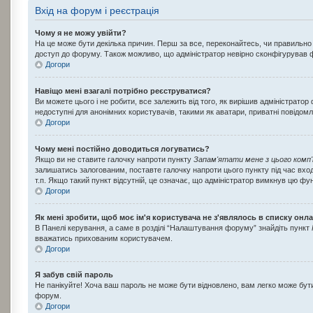
Вхід на форум і реєстрація
Чому я не можу увійти?
На це може бути декілька причин. Перш за все, переконайтесь, чи правильно 
доступ до форуму. Також можливо, що адміністратор невірно сконфігурував ф
Догори
Навіщо мені взагалі потрібно реєструватися?
Ви можете цього і не робити, все залежить від того, як вирішив адміністрат
недоступні для анонімних користувачів, такими як аватари, приватні повідомл
Догори
Чому мені постійно доводиться логуватись?
Якщо ви не ставите галочку напроти пункту
Запам'ятати мене з цього комп
залишатись залогованим, поставте галочку напроти цього пункту під час вход
т.п. Якщо такий пункт відсутній, це означає, що адміністратор вимкнув цю фу
Догори
Як мені зробити, щоб моє ім'я користувача не з'являлось в списку онл
В Панелі керування, а саме в розділі “Налаштування форуму” знайдіть пункт
вважатись прихованим користувачем.
Догори
Я забув свій пароль
Не панікуйте! Хоча ваш пароль не може бути відновлено, вам легко може бути
форум.
Догори