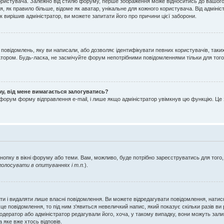
ристувача. Залежно від стилю форуму, перше зображення може відноситись до вашого зва
, як правило більше, відоме як аватар, унікальне для кожного користувача. Від адміні
 вирішив адміністратор, ви можете запитати його про причини цієї заборони.
 повідомлень, яку ви написали, або дозволяє ідентифікувати певних користувачів, таки
тором. Будь-ласка, не засмічуйте форум непотрібними повідомленнями тільки для того
чу, від мене вимагається залогуватись?
 форум форму відправлення e-mail, і лише якщо адміністратор увімкнув цю функцію. 
кнопку в вікні форуму або теми. Вам, можливо, буде потрібно зареєструватись для того,
олосувати в опитуваннях і т.п.
).
ти і видаляти лише власні повідомлення. Ви можете відредагувати повідомлення, нати
е повідомлення, то під ним з'явиться невеличкий напис, який показує скільки разів ви
 модератор або адміністратор редагували його, хоча, у такому випадку, вони можуть за
 яке вже хтось відповів.