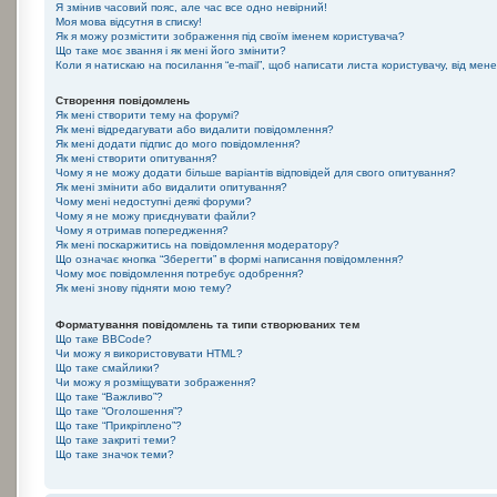
Я змінив часовий пояс, але час все одно невірний!
Моя мова відсутня в списку!
Як я можу розмістити зображення під своїм іменем користувача?
Що таке моє звання і як мені його змінити?
Коли я натискаю на посилання “e-mail”, щоб написати листа користувачу, від мен
Створення повідомлень
Як мені створити тему на форумі?
Як мені відредагувати або видалити повідомлення?
Як мені додати підпис до мого повідомлення?
Як мені створити опитування?
Чому я не можу додати більше варіантів відповідей для свого опитування?
Як мені змінити або видалити опитування?
Чому мені недоступні деякі форуми?
Чому я не можу приєднувати файли?
Чому я отримав попередження?
Як мені поскаржитись на повідомлення модератору?
Що означає кнопка “Зберегти” в формі написання повідомлення?
Чому моє повідомлення потребує одобрення?
Як мені знову підняти мою тему?
Форматування повідомлень та типи створюваних тем
Що таке BBCode?
Чи можу я використовувати HTML?
Що таке смайлики?
Чи можу я розміщувати зображення?
Що таке “Важливо”?
Що таке “Оголошення”?
Що таке “Прикріплено”?
Що таке закриті теми?
Що таке значок теми?