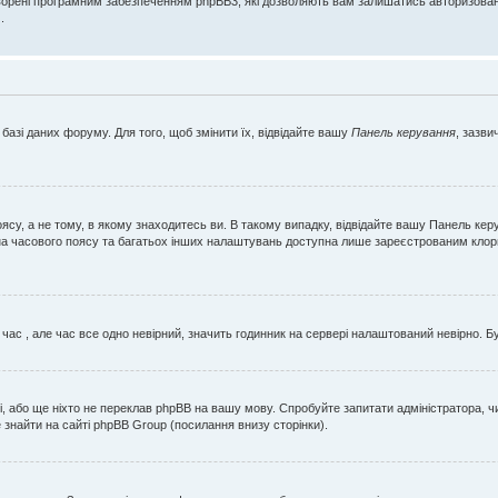
орені програмним забезпеченням phpBB3, які дозволяють вам залишатись авторизованим 
.
базі даних форуму. Для того, щоб змінити їх, відвідайте вашу
Панель керування
, зазви
ясу, а не тому, в якому знаходитесь ви. В такому випадку, відвідайте вашу Панель кер
міна часового поясу та багатьох інших налаштувань доступна лише зареєстрованим кло
 час , але час все одно невірний, значить годинник на сервері налаштований невірно. Б
, або ще ніхто не переклав phpBB на вашу мову. Спробуйте запитати адміністратора, чи
знайти на сайті phpBB Group (посилання внизу сторінки).