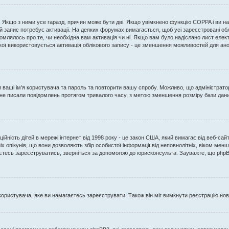
ь. Якщо з ними усе гаразд, причин може бути дві. Якщо увімкнено функцію COPPA і ви 
ий запис потребує активації. На деяких форумах вимагається, щоб усі зареєстровані об
ідомлялось про те, чи необхідна вам активація чи ні. Якщо вам було надіслано лист ел
якої використовується активація облікового запису - це зменшення можливостей для ан
ти ваші ім'я користувача та пароль та повторити вашу спробу. Можливо, що адміністрат
 не писали повідомлень протягом тривалого часу, з метою зменшення розміру бази дан
нційність дітей в мережі інтернет від 1998 року - це закон США, який вимагає від веб-са
хніх опікунів, що вони дозволяють збір особистої інформації від неповнолітніх, віком ме
аєтесь зареєструватись, зверніться за допомогою до юрисконсульта. Зауважте, що phpB
користувача, яке ви намагаєтесь зареєструвати. Також він міг вимкнути реєстрацію но