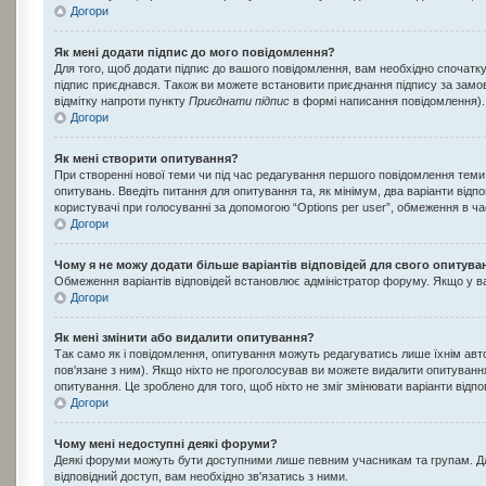
Догори
Як мені додати підпис до мого повідомлення?
Для того, щоб додати підпис до вашого повідомлення, вам необхідно спочатк
підпис приєднався. Також ви можете встановити приєднання підпису за замо
відмітку напроти пункту
Приєднати підпис
в формі написання повідомлення).
Догори
Як мені створити опитування?
При створенні нової теми чи під час редагування першого повідомлення теми
опитувань. Введіть питання для опитування та, як мінімум, два варіанти відпові
користувачі при голосуванні за допомогою “Options per user”, обмеження в час
Догори
Чому я не можу додати більше варіантів відповідей для свого опитува
Обмеження варіантів відповідей встановлює адміністратор форуму. Якщо у вас
Догори
Як мені змінити або видалити опитування?
Так само як і повідомлення, опитування можуть редагуватись лише їхнім ав
пов'язане з ним). Якщо ніхто не проголосував ви можете видалити опитування
опитування. Це зроблено для того, щоб ніхто не зміг змінювати варіанти відпо
Догори
Чому мені недоступні деякі форуми?
Деякі форуми можуть бути доступними лише певним учасникам та групам. Для
відповідний доступ, вам необхідно зв'язатись з ними.