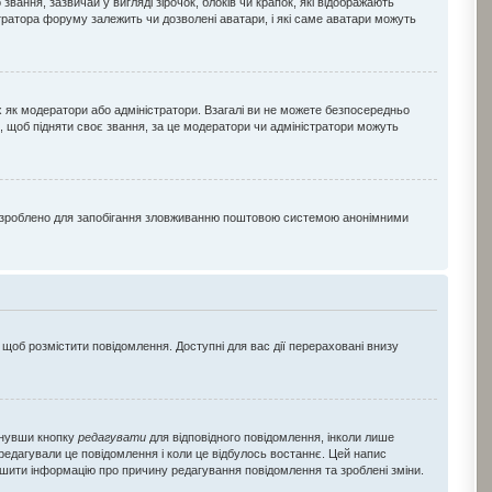
ння, зазвичай у вигляді зірочок, блоків чи крапок, які відображають
стратора форуму залежить чи дозволені аватари, і які саме аватари можуть
х як модератори або адміністратори. Взагалі ви не можете безпосередньо
, щоб підняти своє звання, за це модератори чи адміністратори можуть
Це зроблено для запобігання зловживанню поштовою системою анонімними
 щоб розмістити повідомлення. Доступні для вас дії перераховані внизу
снувши кнопку
редагувати
для відповідного повідомлення, інколи лише
 редагували це повідомлення і коли це відбулось востаннє. Цей напис
лишити інформацію про причину редагування повідомлення та зроблені зміни.