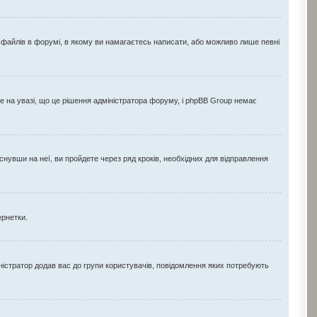
 файлів в форумі, в якому ви намагаєтесь написати, або можливо лише певні
 на увазі, що це рішення адміністратора форуму, і phpBB Group немає
нувши на неї, ви пройдете через ряд кроків, необхідних для відправлення
ернетки.
істратор додав вас до групи користувачів, повідомлення яких потребують