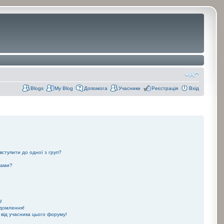
Blogs
My Blog
Допомога
Учасники
Реєстрація
Вхід
 вступити до одної з груп?
рами?
!
ідомлення!
 від учасника цього форуму!