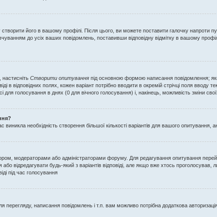
у створити його в вашому профілі. Після цього, ви можете поставити галочку напроти п
вчуванням до усіх ваших повідомлень, поставивши відповідну відмітку в вашому профі
, настисніть
Створити опитування
під основною формою написання повідомлення; якщо
ді в відповідних полях, кожен варіант потрібно вводити в окремій стрічці поля вводу текс
і для голосування в днях (0 для вічного голосування) і, накінець, можливість зміни сво
ння?
 виникла необхідність створення більшої кількості варіантів для вашого опитування, а
тором, модераторами або адміністраторами форуму. Для редагування опитування перей
 або відредагувати будь-який з варіантів відповіді, але якщо вже хтось проголосував,
віді під час голосування
 перегляду, написання повідомлень і т.п. вам можливо потрібна додаткова авторизац