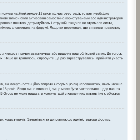
натиснули на
Мені менше 13 років
під час реєстрації, то вам необхідно
лікові записи були активовані самостійно користувачами або адміністратором
ектронною поштою, дотримуйтесь інструкцій, якщо ви не отримали листа,
онімних зловживань на форумі. Якщо ви переконані, що ви ввели правильну
ор з якихось причин деактивував або видалив ваш обліковий запис. До того ж,
их. Якщо це трапилось, спробуйте ще раз зареєструватись і прийняти участь
йтів, які можуть потенційно збирати інформацію від неповнолітніх, віком менше
нше 13 років. Якщо ви не впевнені, чи це може бути застосоване щодо вас, як
B Group не може надавати консультацій з юридичних питань і не є об'єктом
вих користувачів. Зверніться за допомогою до адміністратора форуму.