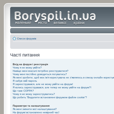
Список форумів
Часті питання
Вхід на форум і реєстрація
Чому я не можу увійти?
Навіщо мені взагалі потрібно реєструватися?
Чому мені постійно доводиться логуватись?
Як мені зробити, щоб моє ім'я користувача не з'являлось в списку онлайн користу
Я забув свій пароль
Я зареєструвався, але не можу увійти на форум!
Я колись зареєструвався, але тепер не можу увійти на форум?!
Що таке COPPA?
Чому я не можу зареєструватись?
Що робить “Видалити встановлені форумом файли cookie”?
Параметри та налаштування
Як мені змінити мої налаштування?
На форумі встановлено невірний час!