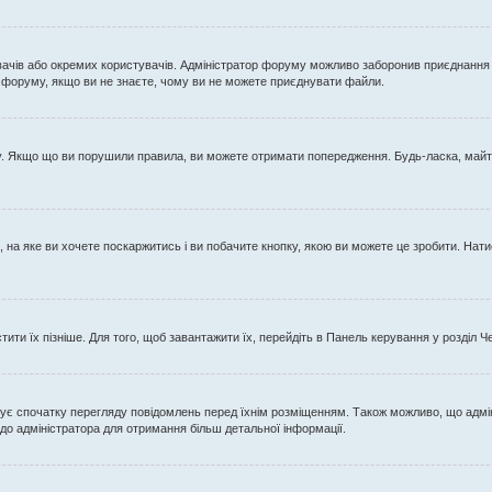
вачів або окремих користувачів. Адміністратор форуму можливо заборонив приєднання
м форуму, якщо ви не знаєте, чому ви не можете приєднувати файли.
у. Якщо що ви порушили правила, ви можете отримати попередження. Будь-ласка, майте
на яке ви хочете поскаржитись і ви побачите кнопку, якою ви можете це зробити. Натис
ити їх пізніше. Для того, щоб завантажити їх, перейдіть в Панель керування у розділ Ч
є спочатку перегляду повідомлень перед їхнім розміщенням. Також можливо, що адмін
до адміністратора для отримання більш детальної інформації.