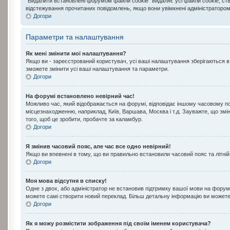
“Видалити встановлені форумом файли cookie” видаляє усі файли cookie, ств
відстежування прочитаних повідомлень, якщо вони увімкнені адміністратором
Догори
Параметри та налаштування
Як мені змінити мої налаштування?
Якщо ви - зареєстрований користувач, усі ваші налаштування зберігаються в 
зможете змінити усі ваші налаштування та параметри.
Догори
На форумі встановлено невірний час!
Можливо час, який відображається на форумі, відповідає іншому часовому по
місцезнаходженню, наприклад, Київ, Варшава, Москва і т.д. Зауважте, що з
того, щоб це зробити, пробачте за каламбур.
Догори
Я змінив часовий пояс, але час все одно невірний!
Якщо ви впевнені в тому, що ви правильно встановили часовий пояс та літній
Догори
Моя мова відсутня в списку!
Одне з двох, або адміністратор не встановив підтримку вашої мови на форумі
можете самі створити новий переклад. Більш детальну інформацію ви можете 
Догори
Як я можу розмістити зображення під своїм іменем користувача?