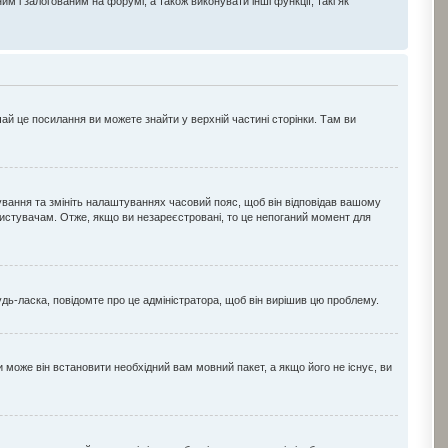
і залогованим на форумі, а також виконувати інші функції, такі як
чай це посилання ви можете знайти у верхній частині сторінки. Там ви
ування та змініть налаштуваннях часовий пояс, щоб він відповідав вашому
ристувачам. Отже, якщо ви незареєстровані, то це непоганий момент для
удь-ласка, повідомте про це адміністратора, щоб він вирішив цю проблему.
 може він встановити необхідний вам мовний пакет, а якщо його не існує, ви