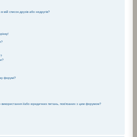
 в мій список друзів або недругів?
рінку!
и?
ю?
ми?
му форумі?
го використання і/або юридичних питань, пов'язаних з цим форумом?