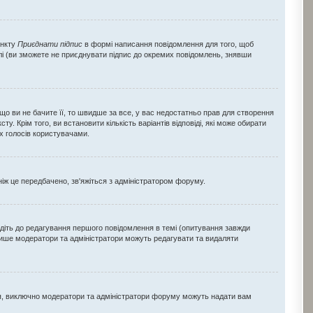
ункту
Приєднати підпис
в формі написання повідомлення для того, щоб
лі (ви зможете не приєднувати підпис до окремих повідомлень, знявши
 ви не бачите її, то швидше за все, у вас недостатньо прав для створення
ту. Крім того, ви встановити кількість варіантів відповіді, які може обирати
їх голосів користувачами.
ніж це передбачено, зв'яжіться з адміністратором форуму.
діть до редагування першого повідомлення в темі (опитування завжди
 лише модератори та адміністратори можуть редагувати та видаляти
ія, виключно модератори та адміністратори форуму можуть надати вам