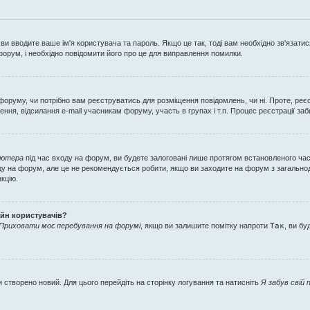
ви вводите ваше ім'я користувача та пароль. Якщо це так, тоді вам необхідно зв'язати
орум, і необхідно повідомити його про це для виправлення помилки.
ор форуму, чи потрібно вам реєструватись для розміщення повідомлень, чи ні. Проте, р
ення, відсилання e-mail учасникам форуму, участь в групах і т.п. Процес реєстрації за
'ютера
під час входу на форум, ви будете залоговані лише протягом встановленого ча
у на форум, але це не рекомендується робити, якщо ви заходите на форум з загальнодос
нкцію.
айн користувачів?
Приховати моє перебування на форумі
, якщо ви залишите помітку напроти
Так
, ви б
 створено новий. Для цього перейдіть на сторінку логування та натисніть
Я забув свій 