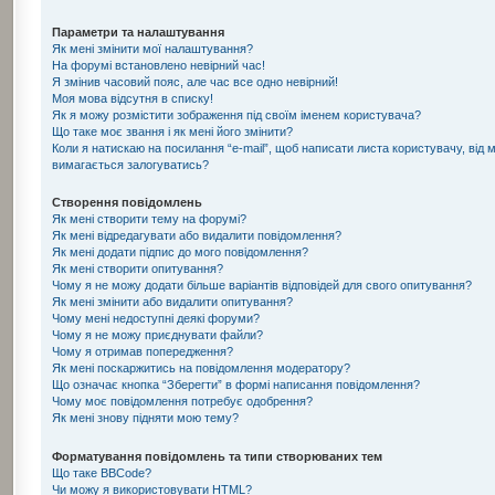
Параметри та налаштування
Як мені змінити мої налаштування?
На форумі встановлено невірний час!
Я змінив часовий пояс, але час все одно невірний!
Моя мова відсутня в списку!
Як я можу розмістити зображення під своїм іменем користувача?
Що таке моє звання і як мені його змінити?
Коли я натискаю на посилання “e-mail”, щоб написати листа користувачу, від 
вимагається залогуватись?
Створення повідомлень
Як мені створити тему на форумі?
Як мені відредагувати або видалити повідомлення?
Як мені додати підпис до мого повідомлення?
Як мені створити опитування?
Чому я не можу додати більше варіантів відповідей для свого опитування?
Як мені змінити або видалити опитування?
Чому мені недоступні деякі форуми?
Чому я не можу приєднувати файли?
Чому я отримав попередження?
Як мені поскаржитись на повідомлення модератору?
Що означає кнопка “Зберегти” в формі написання повідомлення?
Чому моє повідомлення потребує одобрення?
Як мені знову підняти мою тему?
Форматування повідомлень та типи створюваних тем
Що таке BBCode?
Чи можу я використовувати HTML?