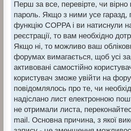
Перш за все, перевірте, чи вірно
пароль. Якщо з ними усе гаразд,
функцію COPPA і ви натиснули 
реєстрації, то вам необхідно дот
Якщо ні, то можливо ваш обліков
форумах вимагається, щоб усі за
активовані самостійно користувач
користувач зможе увійти на фору
повідомлялось про те, чи необхід
надіслано лист електронною пошт
не отримали листа, переконайтес
mail. Основна причина, з якої ви
запису - це зменшення можливос