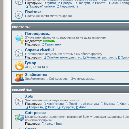
Підфоруми:
Куплю
,
Продам
,
Послуги
,
Робота
,
Спільні при
Подарую/поміняю
,
Нерухомість
Політика
Політичне життя міста та країни
ПРОСТО ТАК
Поговоримо...
З'ясування відносин по важливим та не дуже питанням
Модератор:
Николь
Підфорум:
Привітання
Справи сімейні
Обговорення актуальних питань з сімейного фронту
Підфоруми:
Сімейне законодавство
,
Кулінарні пристрасті
,
Здор
Гумор
Хі-хі, ха-ха та ін.
Знайомства
Знайомимось... Спілкуємось... Зустрічаємось...
ВІЛЬНИЙ ЧАС
Хобі
Захоплення мешканців нашого міста
Підфоруми:
Комп'ютери
,
Поезія та література
,
Музика
,
Кіно т
Творчість
,
Вело
,
Подорожі
,
Авто
Світ розваг
Цікаві конкурси, захоплюючі вікторини! Всім учасникам гарантовані цін
приємні сюрпризи!
Підфорум:
Флеш - Ігри