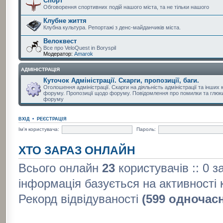
Спорт
Обговорення спортивних подій нашого міста, та не тільки нашого
Клубне життя
Клубна культура. Репортажі з денс-майданчиків міста.
Велоквест
Все про VeloQuest in Boryspil
Модератор:
Amarok
АДМІНІСТРАЦІЯ
Куточок Адміністрації. Скарги, пропозиції, баги.
Оголошення адміністрації. Скарги на діяльність адміністрації та інших 
форуму. Пропозиції щодо форуму. Повідомлення про помилки та глюки
форуму
ВХІД
•
РЕЄСТРАЦІЯ
Ім'я користувача:
Пароль:
ХТО ЗАРАЗ ОНЛАЙН
Всього онлайн
23
користувачів :: 0 з
інформація базується на активності 
Рекорд відвідуваності
(599 одночас