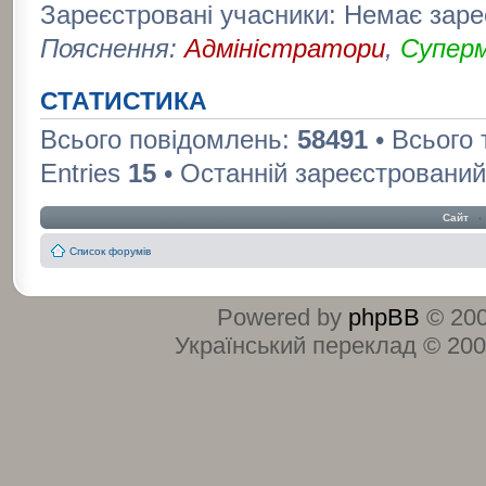
Зареєстровані учасники: Немає заре
Пояснення:
Адміністратори
,
Супер
СТАТИСТИКА
Всього повідомлень:
58491
• Всього
Entries
15
• Останній зареєстрований
Сайт
‹
Список форумів
Powered by
phpBB
© 200
Український переклад © 20
:
: