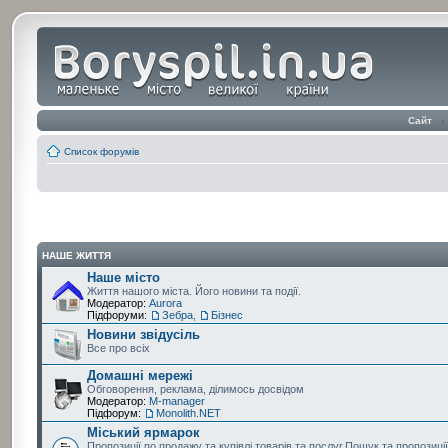
Сайт
‹
Список форумів
НАШЕ ЖИТТЯ
Наше місто
Життя нашого міста. Його новини та події.
Модератор:
Aurora
Підфоруми:
Зебра
,
Бізнес
Новини звідусіль
Все про всіх
Домашні мережі
Обговорення, реклама, ділимось досвідом
Модератор:
M-manager
Підфорум:
Monolith.NET
Міський ярмарок
Пропозиції по продажу та купівлі товарів та послуг.Пошук та пропозиці