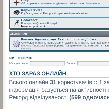
Спорт
Обговорення спортивних подій нашого міста, та не тільки нашого
Клубне життя
Клубна культура. Репортажі з денс-майданчиків міста.
Велоквест
Все про VeloQuest in Boryspil
Модератор:
Amarok
АДМІНІСТРАЦІЯ
Куточок Адміністрації. Скарги, пропозиції, баги.
Оголошення адміністрації. Скарги на діяльність адміністрації та інших 
форуму. Пропозиції щодо форуму. Повідомлення про помилки та глюки
форуму
ВХІД
•
РЕЄСТРАЦІЯ
Ім'я користувача:
Пароль:
ХТО ЗАРАЗ ОНЛАЙН
Всього онлайн
31
користувачів :: 1 з
інформація базується на активності 
Рекорд відвідуваності
(599 одночас