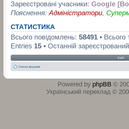
Зареєстровані учасники:
Google [Bo
Пояснення:
Адміністратори
,
Супер
СТАТИСТИКА
Всього повідомлень:
58491
• Всього
Entries
15
• Останній зареєстрований
Сайт
‹
Список форумів
Powered by
phpBB
© 200
Український переклад © 20
:
: