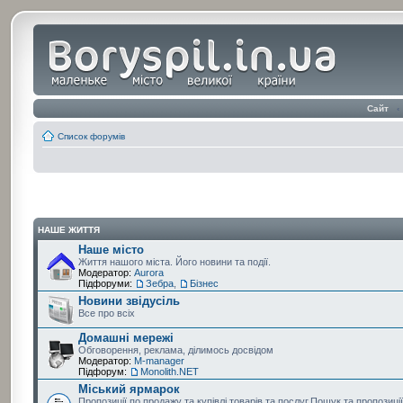
Сайт
‹
Список форумів
НАШЕ ЖИТТЯ
Наше місто
Життя нашого міста. Його новини та події.
Модератор:
Aurora
Підфоруми:
Зебра
,
Бізнес
Новини звідусіль
Все про всіх
Домашні мережі
Обговорення, реклама, ділимось досвідом
Модератор:
M-manager
Підфорум:
Monolith.NET
Міський ярмарок
Пропозиції по продажу та купівлі товарів та послуг.Пошук та пропозиці