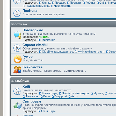
Підфоруми:
Куплю
,
Продам
,
Послуги
,
Робота
,
Спільні при
Подарую/поміняю
,
Нерухомість
Політика
Політичне життя міста та країни
ПРОСТО ТАК
Поговоримо...
З'ясування відносин по важливим та не дуже питанням
Модератор:
Николь
Підфорум:
Привітання
Справи сімейні
Обговорення актуальних питань з сімейного фронту
Підфоруми:
Сімейне законодавство
,
Кулінарні пристрасті
,
Здор
Гумор
Хі-хі, ха-ха та ін.
Знайомства
Знайомимось... Спілкуємось... Зустрічаємось...
ВІЛЬНИЙ ЧАС
Хобі
Захоплення мешканців нашого міста
Підфоруми:
Комп'ютери
,
Поезія та література
,
Музика
,
Кіно т
Творчість
,
Вело
,
Подорожі
,
Авто
Світ розваг
Цікаві конкурси, захоплюючі вікторини! Всім учасникам гарантовані цін
приємні сюрпризи!
Підфорум:
Флеш - Ігри