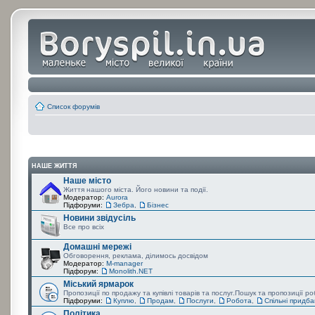
Список форумів
НАШЕ ЖИТТЯ
Наше місто
Життя нашого міста. Його новини та події.
Модератор:
Aurora
Підфоруми:
Зебра
,
Бізнес
Новини звідусіль
Все про всіх
Домашні мережі
Обговорення, реклама, ділимось досвідом
Модератор:
M-manager
Підфорум:
Monolith.NET
Міський ярмарок
Пропозиції по продажу та купівлі товарів та послуг.Пошук та пропозиції р
Підфоруми:
Куплю
,
Продам
,
Послуги
,
Робота
,
Спільні придб
Політика