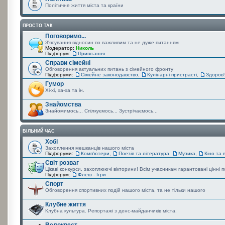
Політичне життя міста та країни
ПРОСТО ТАК
Поговоримо...
З'ясування відносин по важливим та не дуже питанням
Модератор:
Николь
Підфорум:
Привітання
Справи сімейні
Обговорення актуальних питань з сімейного фронту
Підфоруми:
Сімейне законодавство
,
Кулінарні пристрасті
,
Здоров
Гумор
Хі-хі, ха-ха та ін.
Знайомства
Знайомимось... Спілкуємось... Зустрічаємось...
ВІЛЬНИЙ ЧАС
Хобі
Захоплення мешканців нашого міста
Підфоруми:
Комп'ютери
,
Поезія та література
,
Музика
,
Кіно та 
Світ розваг
Цікаві конкурси, захоплюючі вікторини! Всім учасникам гарантовані цінні
Підфорум:
Флеш - Ігри
Спорт
Обговорення спортивних подій нашого міста, та не тільки нашого
Клубне життя
Клубна культура. Репортажі з денс-майданчиків міста.
Велоквест