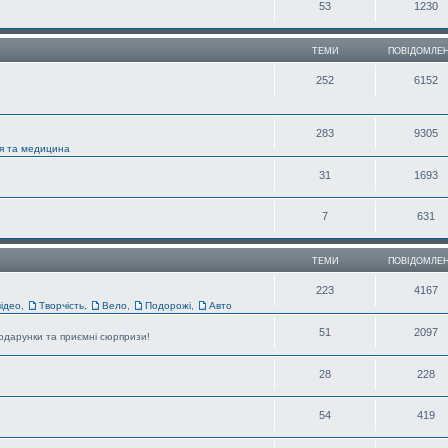
53
1230
ТЕМИ
ПОВІДОМЛЕ
252
6152
283
9305
'я та медицина
31
1693
7
631
ТЕМИ
ПОВІДОМЛЕ
223
4167
відео
,
Творчість
,
Вело
,
Подорожі
,
Авто
51
2097
 подарунки та приємні сюрпризи!
28
228
54
419