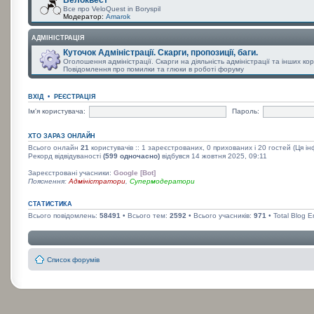
Все про VeloQuest in Boryspil
Модератор:
Amarok
АДМІНІСТРАЦІЯ
Куточок Адміністрації. Скарги, пропозиції, баги.
Оголошення адміністрації. Скарги на діяльність адміністрації та інших к
Повідомлення про помилки та глюки в роботі форуму
ВХІД
•
РЕЄСТРАЦІЯ
Ім'я користувача:
Пароль:
ХТО ЗАРАЗ ОНЛАЙН
Всього онлайн
21
користувачів :: 1 зареєстрованих, 0 прихованих і 20 гостей (Ця і
Рекорд відвідуваності
(599 одночасно)
відбувся 14 жовтня 2025, 09:11
Зареєстровані учасники:
Google [Bot]
Пояснення:
Адміністратори
,
Супермодератори
СТАТИСТИКА
Всього повідомлень:
58491
• Всього тем:
2592
• Всього учасників:
971
• Total Blog E
Список форумів