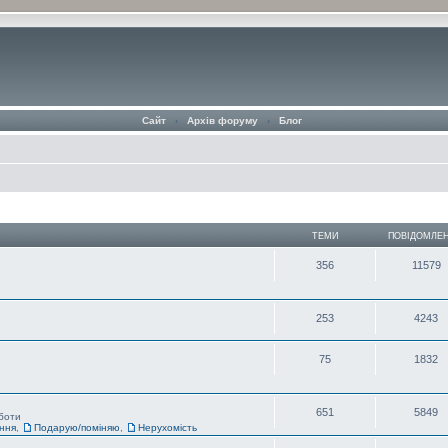
Сайт
‹
Архів форуму
‹
Блог
ТЕМИ
ПОВІДОМЛЕ
356
11579
253
4243
75
1832
651
5849
оботи
ання
,
Подарую/поміняю
,
Нерухомість