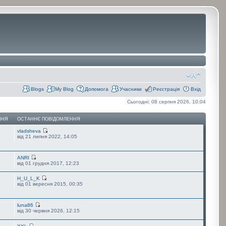
Blogs
My Blog
Допомога
Учасники
Реєстрація
Вхід
Сьогодні: 08 серпня 2026, 10:04
ННЯ
ОСТАННЄ ПОВІДОМЛЕННЯ
vladsheva
від 21 липня 2022, 14:05
ANRI
від 01 грудня 2017, 12:23
H_U_L_K
від 01 вересня 2015, 00:35
luna86
від 30 червня 2026, 12:15