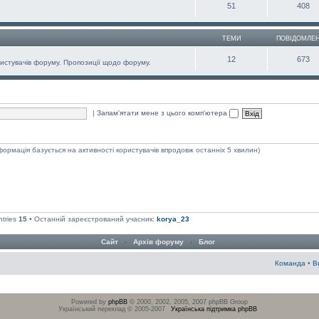
51
408
ТЕМИ
ПОВІДОМЛЕ
12
673
ористувачів форуму. Пропозиції щодо форуму.
|
Запам'ятати мене з цього комп'ютера
нформація базується на активності користувачів впродовж останніх 5 хвилин)
ntries
15
• Останній зареєстрований учасник:
korya_23
Сайт
‹
Архів форуму
‹
Блог
Команда
•
В
Powered by
phpBB
© 2000, 2002, 2005, 2007 phpBB Group
Український переклад © 2005-2007
Українська підтримка phpBB