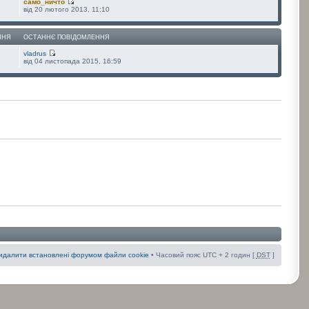
само_ничто
від 20 лютого 2013, 11:10
ННЯ
ОСТАННЄ ПОВІДОМЛЕННЯ
vladrus
від 04 листопада 2015, 16:59
идалити встановлені форумом файли cookie
• Часовий пояс UTC + 2 годин [
DST
]