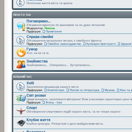
Політичне життя міста та країни
ПРОСТО ТАК
Поговоримо...
З'ясування відносин по важливим та не дуже питанням
Модератор:
Николь
Підфорум:
Привітання
Справи сімейні
Обговорення актуальних питань з сімейного фронту
Підфоруми:
Сімейне законодавство
,
Кулінарні пристрасті
,
Здоров
Гумор
Хі-хі, ха-ха та ін.
Знайомства
Знайомимось... Спілкуємось... Зустрічаємось...
ВІЛЬНИЙ ЧАС
Хобі
Захоплення мешканців нашого міста
Підфоруми:
Комп'ютери
,
Поезія та література
,
Музика
,
Кіно та 
Світ розваг
Цікаві конкурси, захоплюючі вікторини! Всім учасникам гарантовані цінні
Підфорум:
Флеш - Ігри
Спорт
Обговорення спортивних подій нашого міста, та не тільки нашого
Клубне життя
Клубна культура. Репортажі з денс-майданчиків міста.
Велоквест