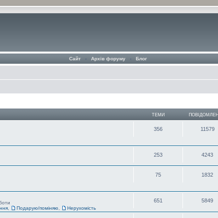
Сайт
‹
Архів форуму
‹
Блог
ТЕМИ
ПОВІДОМЛЕ
356
11579
253
4243
75
1832
651
5849
оботи
ання
,
Подарую/поміняю
,
Нерухомість