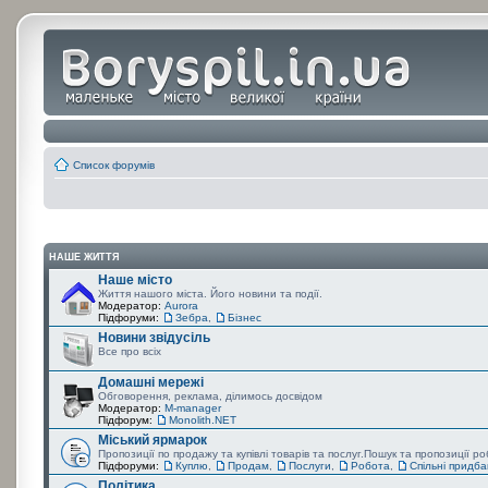
Список форумів
НАШЕ ЖИТТЯ
Наше місто
Життя нашого міста. Його новини та події.
Модератор:
Aurora
Підфоруми:
Зебра
,
Бізнес
Новини звідусіль
Все про всіх
Домашні мережі
Обговорення, реклама, ділимось досвідом
Модератор:
M-manager
Підфорум:
Monolith.NET
Міський ярмарок
Пропозиції по продажу та купівлі товарів та послуг.Пошук та пропозиції р
Підфоруми:
Куплю
,
Продам
,
Послуги
,
Робота
,
Спільні придб
Політика