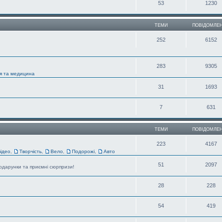
53
1230
ТЕМИ
ПОВІДОМЛЕ
252
6152
283
9305
'я та медицина
31
1693
7
631
ТЕМИ
ПОВІДОМЛЕ
223
4167
відео
,
Творчість
,
Вело
,
Подорожі
,
Авто
51
2097
 подарунки та приємні сюрпризи!
28
228
54
419