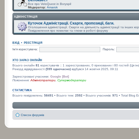
Все про VeloQuest in Boryspil
Модератор:
Amarok
АДМІНІСТРАЦІЯ
Куточок Адміністрації. Скарги, пропозиції, баги.
Оголошення адміністрації. Скарги на діяльність адміністрації та інших к
Повідомлення про помилки та глюки в роботі форуму
ВХІД
•
РЕЄСТРАЦІЯ
Ім'я користувача:
Пароль:
ХТО ЗАРАЗ ОНЛАЙН
Всього онлайн
81
користувачів :: 1 зареєстрованих, 0 прихованих і 80 гостей (Ця і
Рекорд відвідуваності
(599 одночасно)
відбувся 14 жовтня 2025, 09:11
Зареєстровані учасники:
Google [Bot]
Пояснення:
Адміністратори
,
Супермодератори
СТАТИСТИКА
Всього повідомлень:
58491
• Всього тем:
2592
• Всього учасників:
971
• Total Blog E
Список форумів