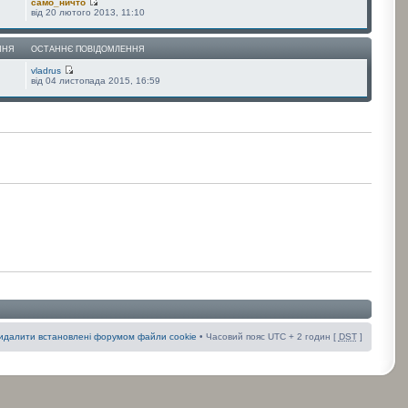
само_ничто
від 20 лютого 2013, 11:10
ННЯ
ОСТАННЄ ПОВІДОМЛЕННЯ
vladrus
від 04 листопада 2015, 16:59
идалити встановлені форумом файли cookie
• Часовий пояс UTC + 2 годин [
DST
]