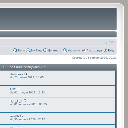
Blogs
My Blog
Допомога
Учасники
Реєстрація
Вхід
Сьогодні: 08 серпня 2026, 09:20
ННЯ
ОСТАННЄ ПОВІДОМЛЕННЯ
vladsheva
від 21 липня 2022, 14:05
ANRI
від 01 грудня 2017, 12:23
H_U_L_K
від 01 вересня 2015, 00:35
luna86
від 30 червня 2026, 12:15