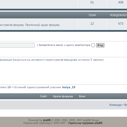
51
408
ТЕМИ
ПОВІДОМЛЕ
12
673
ористувачів форуму. Пропозиції щодо форуму.
|
Запам'ятати мене з цього комп'ютера
нформація базується на активності користувачів впродовж останніх 5 хвилин)
ntries
15
• Останній зареєстрований учасник:
korya_23
Сайт
‹
Архів форуму
‹
Блог
Команда
•
В
Powered by
phpBB
© 2000, 2002, 2005, 2007 phpBB Group
Український переклад © 2005-2007
Українська підтримка phpBB