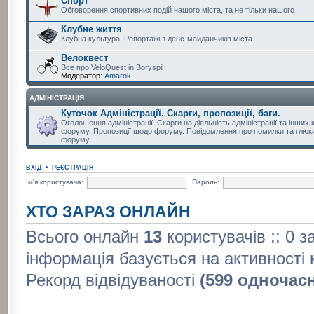
Спорт
Обговорення спортивних подій нашого міста, та не тільки нашого
Клубне життя
Клубна культура. Репортажі з денс-майданчиків міста.
Велоквест
Все про VeloQuest in Boryspil
Модератор:
Amarok
АДМІНІСТРАЦІЯ
Куточок Адміністрації. Скарги, пропозиції, баги.
Оголошення адміністрації. Скарги на діяльність адміністрації та інших 
форуму. Пропозиції щодо форуму. Повідомлення про помилки та глюки
форуму
ВХІД
•
РЕЄСТРАЦІЯ
Ім'я користувача:
Пароль:
ХТО ЗАРАЗ ОНЛАЙН
Всього онлайн
13
користувачів :: 0 з
інформація базується на активності 
Рекорд відвідуваності
(599 одночас