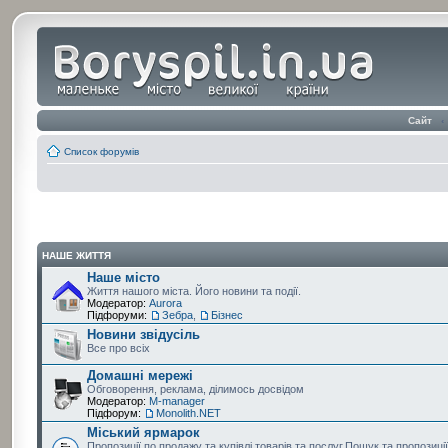
Сайт
‹
Список форумів
НАШЕ ЖИТТЯ
Наше місто
Життя нашого міста. Його новини та події.
Модератор:
Aurora
Підфоруми:
Зебра
,
Бізнес
Новини звідусіль
Все про всіх
Домашні мережі
Обговорення, реклама, ділимось досвідом
Модератор:
M-manager
Підфорум:
Monolith.NET
Міський ярмарок
Пропозиції по продажу та купівлі товарів та послуг.Пошук та пропозиці