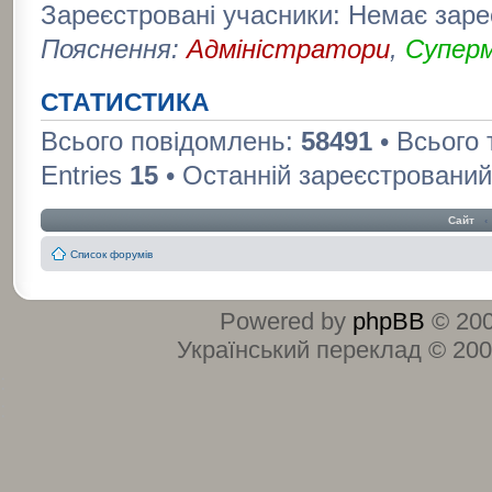
Зареєстровані учасники: Немає заре
Пояснення:
Адміністратори
,
Супер
СТАТИСТИКА
Всього повідомлень:
58491
• Всього
Entries
15
• Останній зареєстрований
Сайт
‹
Список форумів
Powered by
phpBB
© 200
Український переклад © 20
:
: