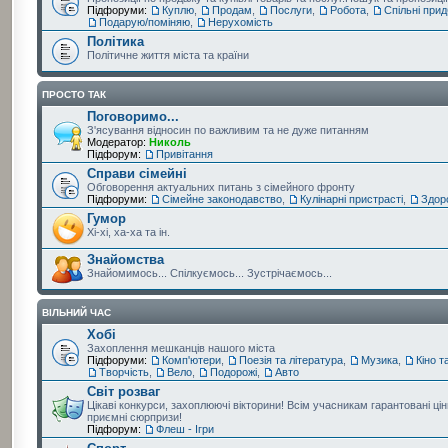
Підфоруми:
Куплю
,
Продам
,
Послуги
,
Робота
,
Спільні при
Подарую/поміняю
,
Нерухомість
Політика
Політичне життя міста та країни
ПРОСТО ТАК
Поговоримо...
З'ясування відносин по важливим та не дуже питанням
Модератор:
Николь
Підфорум:
Привітання
Справи сімейні
Обговорення актуальних питань з сімейного фронту
Підфоруми:
Сімейне законодавство
,
Кулінарні пристрасті
,
Здор
Гумор
Хі-хі, ха-ха та ін.
Знайомства
Знайомимось... Спілкуємось... Зустрічаємось...
ВІЛЬНИЙ ЧАС
Хобі
Захоплення мешканців нашого міста
Підфоруми:
Комп'ютери
,
Поезія та література
,
Музика
,
Кіно т
Творчість
,
Вело
,
Подорожі
,
Авто
Світ розваг
Цікаві конкурси, захоплюючі вікторини! Всім учасникам гарантовані цін
приємні сюрпризи!
Підфорум:
Флеш - Ігри