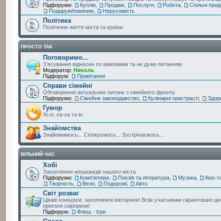
Підфоруми:
Куплю
,
Продам
,
Послуги
,
Робота
,
Спільні при
Подарую/поміняю
,
Нерухомість
Політика
Політичне життя міста та країни
ПРОСТО ТАК
Поговоримо...
З'ясування відносин по важливим та не дуже питанням
Модератор:
Николь
Підфорум:
Привітання
Справи сімейні
Обговорення актуальних питань з сімейного фронту
Підфоруми:
Сімейне законодавство
,
Кулінарні пристрасті
,
Здор
Гумор
Хі-хі, ха-ха та ін.
Знайомства
Знайомимось... Спілкуємось... Зустрічаємось...
ВІЛЬНИЙ ЧАС
Хобі
Захоплення мешканців нашого міста
Підфоруми:
Комп'ютери
,
Поезія та література
,
Музика
,
Кіно т
Творчість
,
Вело
,
Подорожі
,
Авто
Світ розваг
Цікаві конкурси, захоплюючі вікторини! Всім учасникам гарантовані цін
приємні сюрпризи!
Підфорум:
Флеш - Ігри