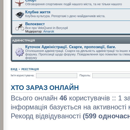
Спорт
Обговорення спортивних подій нашого міста, та не тільки нашого
Клубне життя
Клубна культура. Репортажі з денс-майданчиків міста.
Велоквест
Все про VeloQuest in Boryspil
Модератор:
Amarok
АДМІНІСТРАЦІЯ
Куточок Адміністрації. Скарги, пропозиції, баги.
Оголошення адміністрації. Скарги на діяльність адміністрації та інших 
форуму. Пропозиції щодо форуму. Повідомлення про помилки та глюки
форуму
ВХІД
•
РЕЄСТРАЦІЯ
Ім'я користувача:
Пароль:
ХТО ЗАРАЗ ОНЛАЙН
Всього онлайн
46
користувачів :: 1 з
інформація базується на активності 
Рекорд відвідуваності
(599 одночас