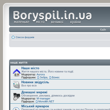
Сайт
‹
Список форумів
НАШЕ ЖИТТЯ
Наше місто
Життя нашого міста. Його новини та події.
Модератор:
Aurora
Підфоруми:
Зебра
,
Бізнес
Новини звідусіль
Все про всіх
Домашні мережі
Обговорення, реклама, ділимось досвідом
Модератор:
M-manager
Підфорум:
Monolith.NET
Міський ярмарок
Пропозиції по продажу та купівлі товарів та послуг.Пошук та пропозиці