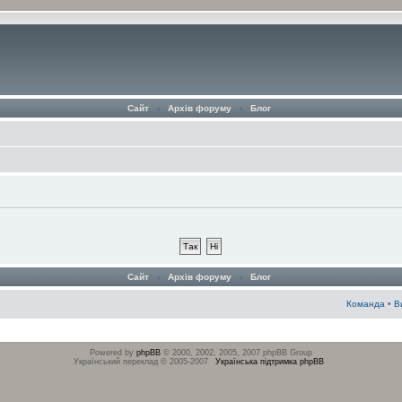
Сайт
‹
Архів форуму
‹
Блог
Сайт
‹
Архів форуму
‹
Блог
Команда
•
В
Powered by
phpBB
© 2000, 2002, 2005, 2007 phpBB Group
Український переклад © 2005-2007
Українська підтримка phpBB