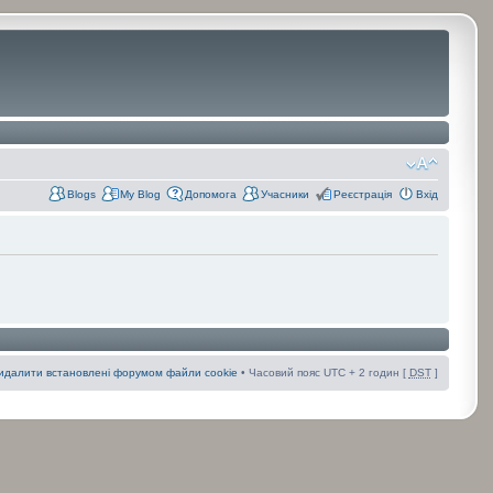
Blogs
My Blog
Допомога
Учасники
Реєстрація
Вхід
идалити встановлені форумом файли cookie
• Часовий пояс UTC + 2 годин [
DST
]