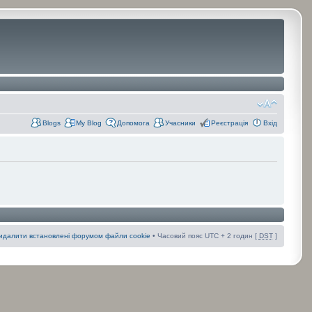
Blogs
My Blog
Допомога
Учасники
Реєстрація
Вхід
идалити встановлені форумом файли cookie
• Часовий пояс UTC + 2 годин [
DST
]