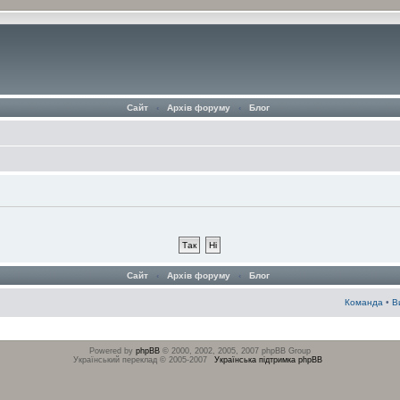
Сайт
‹
Архів форуму
‹
Блог
Сайт
‹
Архів форуму
‹
Блог
Команда
•
В
Powered by
phpBB
© 2000, 2002, 2005, 2007 phpBB Group
Український переклад © 2005-2007
Українська підтримка phpBB