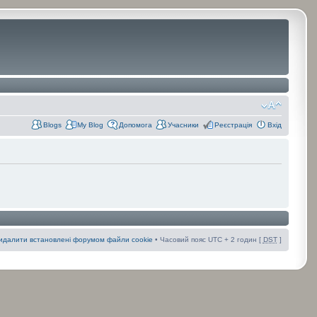
Blogs
My Blog
Допомога
Учасники
Реєстрація
Вхід
идалити встановлені форумом файли cookie
• Часовий пояс UTC + 2 годин [
DST
]