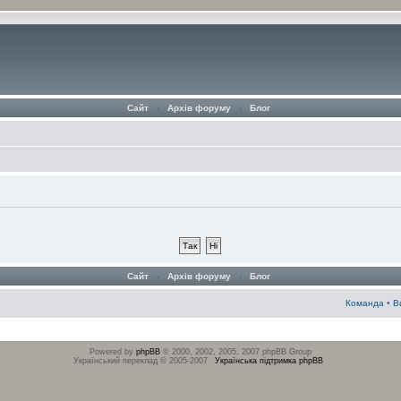
Сайт
‹
Архів форуму
‹
Блог
Сайт
‹
Архів форуму
‹
Блог
Команда
•
В
Powered by
phpBB
© 2000, 2002, 2005, 2007 phpBB Group
Український переклад © 2005-2007
Українська підтримка phpBB