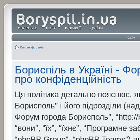
Сайт
‹
Список форумів
Бориспіль в Україні - Ф
про конфіденційність
Ця політика детально пояснює, як
Борисполь” і його підрозділи (нада
Форум города Борисполь”, “http://b
“вони”, “їх”, “їхнє”, “Програмне 
“phpBB Group”, “phpBB Teams”) 