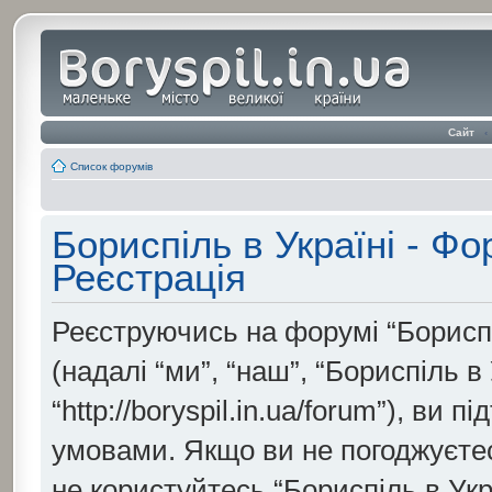
Сайт
‹
Список форумів
Бориспіль в Україні - Ф
Реєстрація
Реєструючись на форумі “Бориспі
(надалі “ми”, “наш”, “Бориспіль в
“http://boryspil.in.ua/forum”), ви
умовами. Якщо ви не погоджуєтесь
не користуйтесь “Бориспіль в Укр