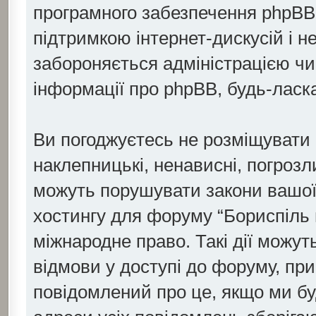
програмного забезпечення phpBB с
підтримкою інтернет-дискусій і н
забороняється адміністрацією чи 
інформації про phpBB, будь-ласк
Ви погоджуєтесь не розміщувати о
наклепницькі, ненависні, погрозли
можуть порушувати закони вашої 
хостингу для форуму “Бориспіль 
міжнародне право. Такі дії можуть
відмови у доступі до форуму, пр
повідомлений про це, якщо ми бу