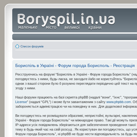
Список форумів
Бориспіль в Україні - Форум города Борисполь - Реєстрація
Реєструючись на форумі “Бориспіль в Україні - Форум города Борисполь” (надал
погоджуєтесь з ними, будь-ласка, не заходьте і/або не користуйтесь “Борисп
однак з вашої сторони було б розумно переглядати періодично цей текст на 
згоду з ними.
Наші форуми працюють на базі скрипта phpBB (надалі “вони”, “їхнє”, “програ
License
” (надалі “GPL”) і може бути завантаженим з сайту
www.phpbb.com
. О
забороняється адміністрацією чи на поведінку в них. Для додаткової інформа
Ви погоджуєтесь не розміщувати образливі, непристойні, вульгарні, наклепниц
Україні - Форум города Борисполь” чи міжнародне право. Такі дії можуть при
IP-адреси усіх повідомлень зберігаються для забезпечення проведення такої 
тему в будь-який час на свій розсуд . Як користувач ви погоджуєтесь, що уся 
Форум города Борисполь”, ні phpBB не буде нести відповідальність за будь-які