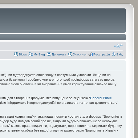
Blogs
My Blog
Допомога
Учасники
Реєстрація
Вхід
forum”), ви підтверджуєте свою згоду з наступними умовами. Якщо ви не
авила будь-коли, і зробимо усе для того, щоб проінформувати вас про це,
рисполь” після оновлення чи виправлення умов користування означає вашу
нням для створення форумів, яке випущене за ліцензією “
General Public
ією і підтримкою інтернет-дискусій і не впливають на те, що дозволяється/
они вашої країни, країни, яка надає послуги хостингу для форуму “Бориспіль в
овайдер буде повідомлений про це, якщо ми будемо вважати це за необхідне.
рисполь” мають право видаляти, редагувати, переносити та закривати будь-яку
рита третім особам без вашої згоди, ні адмністрація “Бориспіль в Україні -