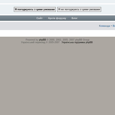
Сайт
‹
Архів форуму
‹
Блог
Команда
•
В
Powered by
phpBB
© 2000, 2002, 2005, 2007 phpBB Group
Український переклад © 2005-2007
Українська підтримка phpBB