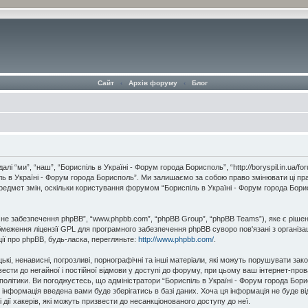
Сайт
‹
Архів форуму
‹
Блог
і “ми”, “наш”, “Бориспіль в Україні - Форум города Борисполь”, “http://boryspil.in.ua/
іль в Україні - Форум города Борисполь”. Ми залишаємо за собою право змінювати ці пр
предмет змін, оскільки користування форумом “Бориспіль в Україні - Форум города Бо
мне забезпечення phpBB”, “www.phpbb.com”, “phpBB Group”, “phpBB Teams”), яке є ріше
бмеження ліцензії GPL для програмного забезпечення phpBB суворо пов'язані з організац
ції про phpBB, будь-ласка, перегляньте:
http://www.phpbb.com/
.
ькі, ненависні, погрозливі, порнографічні та інші матеріали, які можуть порушувати зак
звести до негайної і постійної відмови у доступі до форуму, при цьому ваш інтернет-пр
політики. Ви погоджуєтесь, що адміністратори “Бориспіль в Україні - Форум города Бо
інформація введена вами буде зберігатись в базі даних. Хоча ця інформація не буде відк
 дії хакерів, які можуть призвести до несанкціонованого доступу до неї.