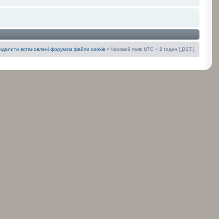
идалити встановлені форумом файли cookie
• Часовий пояс UTC + 2 годин [
DST
]