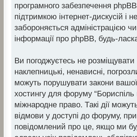
програмного забезпечення phpBB с
підтримкою інтернет-дискусій і н
забороняється адміністрацією чи 
інформації про phpBB, будь-ласк
Ви погоджуєтесь не розміщувати о
наклепницькі, ненависні, погрозли
можуть порушувати закони вашої 
хостингу для форуму “Бориспіль 
міжнародне право. Такі дії можуть
відмови у доступі до форуму, пр
повідомлений про це, якщо ми бу