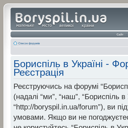
Сайт
‹
Список форумів
Бориспіль в Україні - Ф
Реєстрація
Реєструючись на форумі “Бориспі
(надалі “ми”, “наш”, “Бориспіль в
“http://boryspil.in.ua/forum”), ви
умовами. Якщо ви не погоджуєтесь
не користуйтесь “Бориспіль в Укр