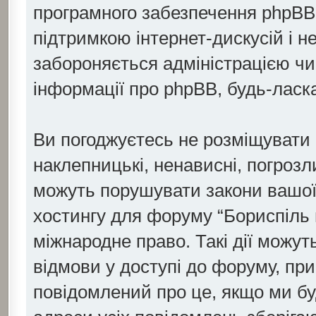
програмного забезпечення phpBB с
підтримкою інтернет-дискусій і н
забороняється адміністрацією чи 
інформації про phpBB, будь-ласк
Ви погоджуєтесь не розміщувати о
наклепницькі, ненависні, погрозли
можуть порушувати закони вашої 
хостингу для форуму “Бориспіль 
міжнародне право. Такі дії можуть
відмови у доступі до форуму, пр
повідомлений про це, якщо ми бу