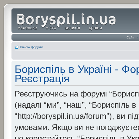
Сайт
‹
Список форумів
Бориспіль в Україні - Ф
Реєстрація
Реєструючись на форумі “Бориспі
(надалі “ми”, “наш”, “Бориспіль в
“http://boryspil.in.ua/forum”), ви
умовами. Якщо ви не погоджуєтесь
не користуйтесь “Бориспіль в Укр