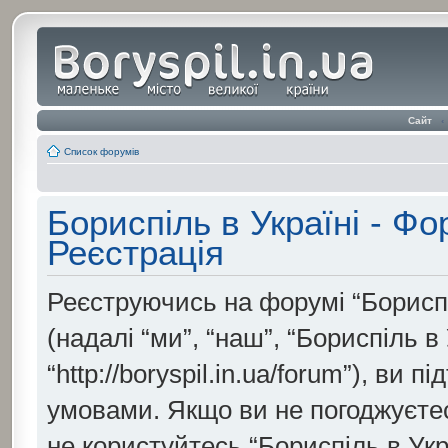
Сайт
‹
Список форумів
Бориспіль в Україні - Ф
Реєстрація
Реєструючись на форумі “Бориспі
(надалі “ми”, “наш”, “Бориспіль в
“http://boryspil.in.ua/forum”), ви
умовами. Якщо ви не погоджуєтесь
не користуйтесь “Бориспіль в Укр