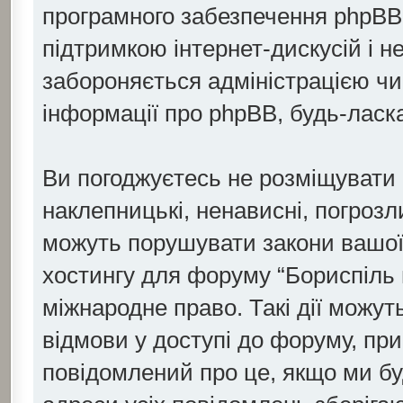
програмного забезпечення phpBB с
підтримкою інтернет-дискусій і н
забороняється адміністрацією чи 
інформації про phpBB, будь-ласк
Ви погоджуєтесь не розміщувати о
наклепницькі, ненависні, погрозли
можуть порушувати закони вашої 
хостингу для форуму “Бориспіль 
міжнародне право. Такі дії можуть
відмови у доступі до форуму, пр
повідомлений про це, якщо ми бу