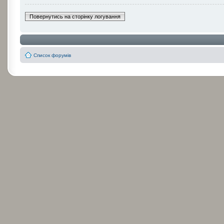
Повернутись на сторінку логування
Список форумів
:
: