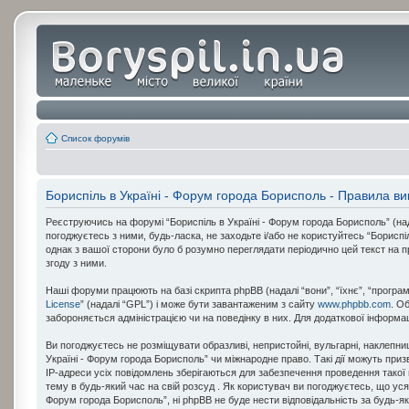
Список форумів
Бориспіль в Україні - Форум города Борисполь - Правила в
Реєструючись на форумі “Бориспіль в Україні - Форум города Борисполь” (надал
погоджуєтесь з ними, будь-ласка, не заходьте і/або не користуйтесь “Борисп
однак з вашої сторони було б розумно переглядати періодично цей текст на 
згоду з ними.
Наші форуми працюють на базі скрипта phpBB (надалі “вони”, “їхнє”, “програ
License
” (надалі “GPL”) і може бути завантаженим з сайту
www.phpbb.com
. О
забороняється адміністрацією чи на поведінку в них. Для додаткової інформа
Ви погоджуєтесь не розміщувати образливі, непристойні, вульгарні, наклепниц
Україні - Форум города Борисполь” чи міжнародне право. Такі дії можуть при
IP-адреси усіх повідомлень зберігаються для забезпечення проведення такої 
тему в будь-який час на свій розсуд . Як користувач ви погоджуєтесь, що уся 
Форум города Борисполь”, ні phpBB не буде нести відповідальність за будь-які