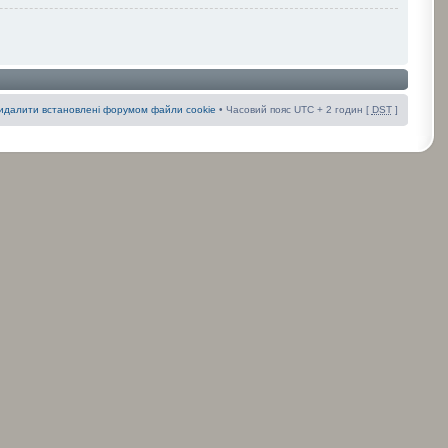
идалити встановлені форумом файли cookie
• Часовий пояс UTC + 2 годин [
DST
]