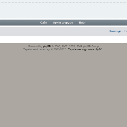
Сайт
‹
Архів форуму
‹
Блог
Команда
•
В
Powered by
phpBB
© 2000, 2002, 2005, 2007 phpBB Group
Український переклад © 2005-2007
Українська підтримка phpBB