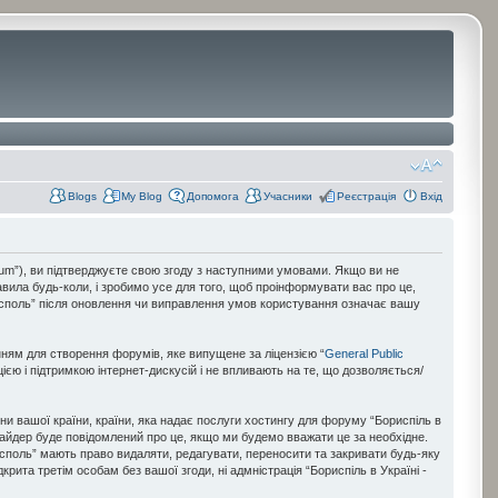
Blogs
My Blog
Допомога
Учасники
Реєстрація
Вхід
forum”), ви підтверджуєте свою згоду з наступними умовами. Якщо ви не
авила будь-коли, і зробимо усе для того, щоб проінформувати вас про це,
рисполь” після оновлення чи виправлення умов користування означає вашу
нням для створення форумів, яке випущене за ліцензією “
General Public
ією і підтримкою інтернет-дискусій і не впливають на те, що дозволяється/
они вашої країни, країни, яка надає послуги хостингу для форуму “Бориспіль в
овайдер буде повідомлений про це, якщо ми будемо вважати це за необхідне.
рисполь” мають право видаляти, редагувати, переносити та закривати будь-яку
рита третім особам без вашої згоди, ні адмністрація “Бориспіль в Україні -