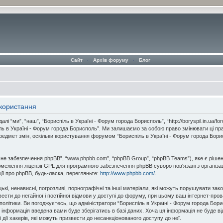
Сайт
‹
Архів форуму
‹
Блог
икористання
і “ми”, “наш”, “Бориспіль в Україні - Форум города Борисполь”, “http://boryspil.in.ua/
іль в Україні - Форум города Борисполь”. Ми залишаємо за собою право змінювати ці пр
предмет змін, оскільки користування форумом “Бориспіль в Україні - Форум города Бо
мне забезпечення phpBB”, “www.phpbb.com”, “phpBB Group”, “phpBB Teams”), яке є ріше
бмеження ліцензії GPL для програмного забезпечення phpBB суворо пов'язані з організац
ції про phpBB, будь-ласка, перегляньте:
http://www.phpbb.com/
.
ькі, ненависні, погрозливі, порнографічні та інші матеріали, які можуть порушувати зак
звести до негайної і постійної відмови у доступі до форуму, при цьому ваш інтернет-пр
політики. Ви погоджуєтесь, що адміністратори “Бориспіль в Україні - Форум города Бо
інформація введена вами буде зберігатись в базі даних. Хоча ця інформація не буде відк
 дії хакерів, які можуть призвести до несанкціонованого доступу до неї.