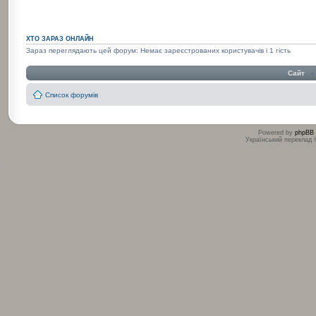
ХТО ЗАРАЗ ОНЛАЙН
Зараз переглядають цей форум: Немає зареєстрованих користувачів і 1 гість
Сайт
‹
Список форумів
Powered by
phpBB
Український переклад
:
: