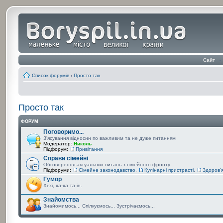
Сайт
‹
Список форумів
‹
Просто так
Просто так
ФОРУМ
Поговоримо...
З'ясування відносин по важливим та не дуже питанням
Модератор:
Николь
Підфорум:
Привітання
Справи сімейні
Обговорення актуальних питань з сімейного фронту
Підфоруми:
Сімейне законодавство
,
Кулінарні пристрасті
,
Здоров'
Гумор
Хі-хі, ха-ха та ін.
Знайомства
Знайомимось... Спілкуємось... Зустрічаємось...